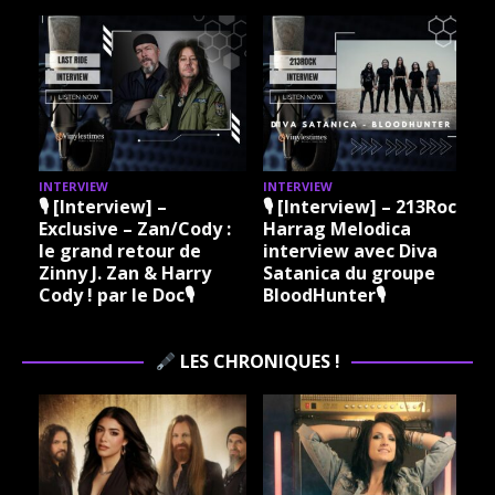
INTERVIEW
INTERVIEW
I
🎙 [Interview] –
🎙 [Interview] – 213Rock
Exclusive – Zan/Cody :
Harrag Melodica
le grand retour de
interview avec Diva
Zinny J. Zan & Harry
Satanica du groupe
Cody ! par le Doc🎙
BloodHunter🎙
LES CHRONIQUES !