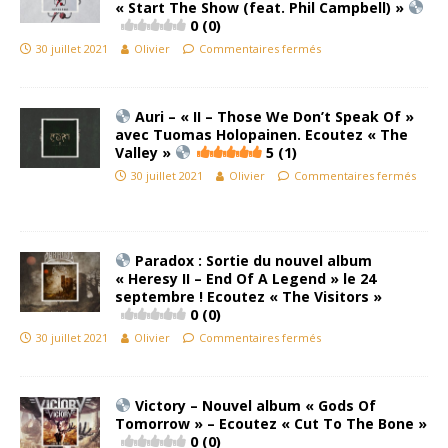
« Start The Show (feat. Phil Campbell) »
0 (0)
30 juillet 2021
Olivier
Commentaires fermés
Auri – « II – Those We Don’t Speak Of »
avec Tuomas Holopainen. Ecoutez « The
Valley »
5 (1)
30 juillet 2021
Olivier
Commentaires fermés
Paradox : Sortie du nouvel album
« Heresy II – End Of A Legend » le 24
septembre ! Ecoutez « The Visitors »
0 (0)
30 juillet 2021
Olivier
Commentaires fermés
Victory – Nouvel album « Gods Of
Tomorrow » – Ecoutez « Cut To The Bone »
0 (0)