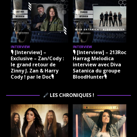
INTERVIEW
INTERVIEW
I
🎙 [Interview] –
🎙 [Interview] – 213Rock
Exclusive – Zan/Cody :
Harrag Melodica
le grand retour de
interview avec Diva
Zinny J. Zan & Harry
Satanica du groupe
Cody ! par le Doc🎙
BloodHunter🎙
LES CHRONIQUES !