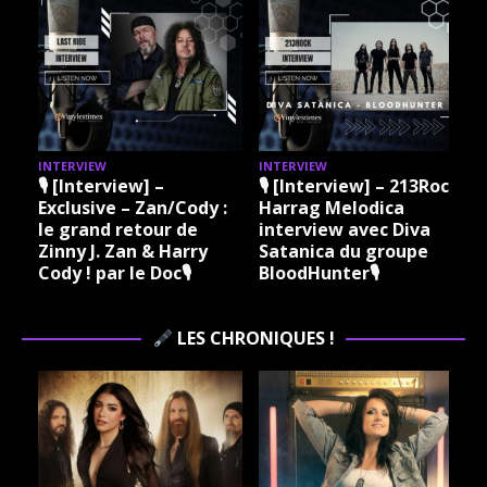
INTERVIEW
INTERVIEW
I
🎙 [Interview] –
🎙 [Interview] – 213Rock
Exclusive – Zan/Cody :
Harrag Melodica
le grand retour de
interview avec Diva
Zinny J. Zan & Harry
Satanica du groupe
Cody ! par le Doc🎙
BloodHunter🎙
LES CHRONIQUES !