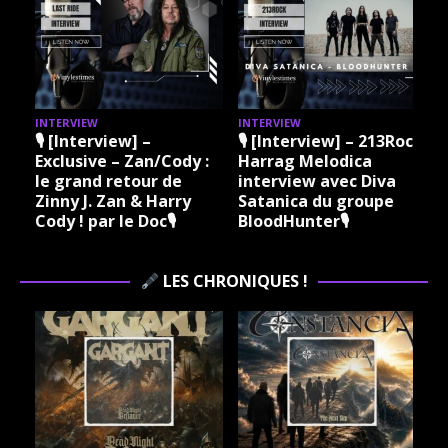
INTERVIEW
INTERVIEW
I
🎙 [Interview] –
🎙 [Interview] – 213Rock
Exclusive – Zan/Cody :
Harrag Melodica
le grand retour de
interview avec Diva
Zinny J. Zan & Harry
Satanica du groupe
Cody ! par le Doc🎙
BloodHunter🎙
LES CHRONIQUES !