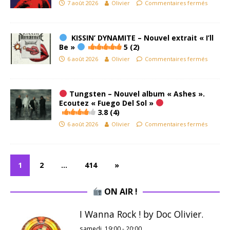
7 août 2026
Olivier
Commentaires fermés
KISSIN’ DYNAMITE – Nouvel extrait « I’ll
Be »
5 (2)
6 août 2026
Olivier
Commentaires fermés
Tungsten – Nouvel album « Ashes ».
Ecoutez « Fuego Del Sol »
3.8 (4)
6 août 2026
Olivier
Commentaires fermés
1
2
…
414
»
ON AIR !
I Wanna Rock ! by Doc Olivier.
samedi, 19:00
-
20:00