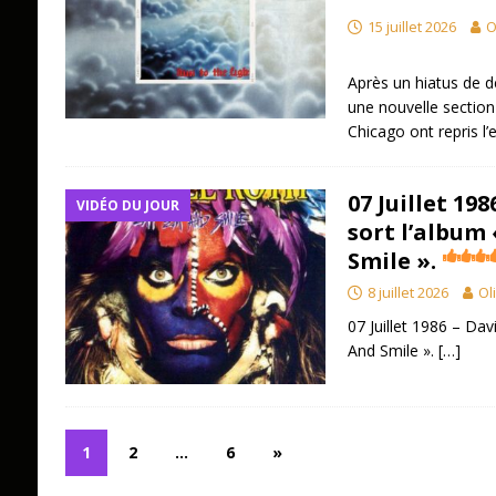
15 juillet 2026
O
Après un hiatus de de
une nouvelle section
Chicago ont repris l
07 Juillet 19
VIDÉO DU JOUR
sort l’album
Smile ».
8 juillet 2026
Ol
07 Juillet 1986 – Da
And Smile ».
[…]
1
2
…
6
»