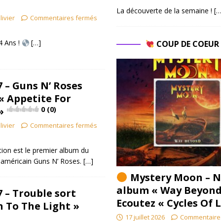
La découverte de la semaine !
[…
livier
Commentaires fermés
4 Ans !
[…]
COUP DE COEU
87 – Guns N’ Roses
« Appetite For
»
0 (0)
livier
Commentaires fermés
tion est le premier album du
 américain Guns N’ Roses.
[…]
Mystery Moon – N
album « Way Beyond
7 – Trouble sort
Ecoutez « Cycles Of 
n To The Light »
17 juillet 2026
Commentaire