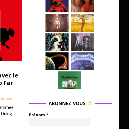
avec le
o Far
fermés
ABONNEZ-VOUS
grammée
 Lining
Prénom
*