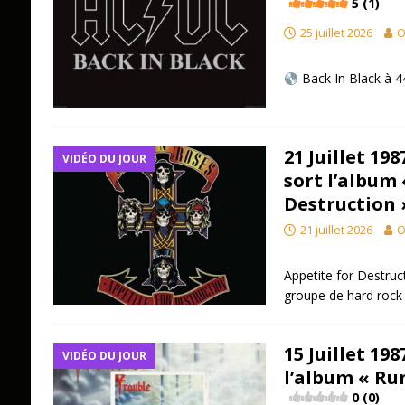
5 (1)
25 juillet 2026
O
Back In Black à 4
21 Juillet 19
VIDÉO DU JOUR
sort l’album 
Destruction 
21 juillet 2026
O
Appetite for Destruc
groupe de hard rock
15 Juillet 198
VIDÉO DU JOUR
l’album « Ru
0 (0)