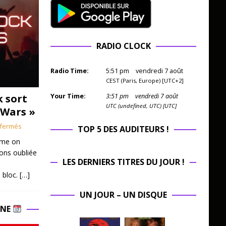
RADIO CLOCK
Radio Time:
5
:
51
pm
vendredi 7 août
CEST (Paris, Europe) [UTC+2]
k sort
Your Time:
3
:
51
pm
vendredi 7 août
UTC (undefined, UTC) [UTC]
 Wars »
fermés
TOP 5 DES AUDITEURS !
mme on
ions oubliée
LES DERNIERS TITRES DU JOUR !
 bloc.
[…]
UN JOUR – UN DISQUE
INE