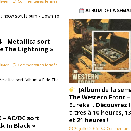
livier
Commentaires fermés
ALBUM DE LA SEMA
 Rainbow sort l’album « Down To
4 – Metallica sort
de The Lightning »
livier
Commentaires fermés
Metallica sort l’album « Ride The
[Album de la sem
The Western Front –
Eureka . Découvrez l
titres à 10 heures, 1
80 – AC/DC sort
et 21 heures !
k In Black »
20 juillet 2026
Commentaire