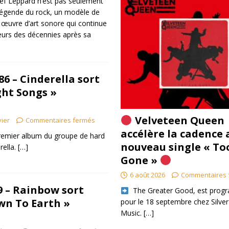
ef Leppard n’est pas seulement
légende du rock, un modèle de
 œuvre d’art sonore qui continue
teurs des décennies après sa
86 – Cinderella sort
ght Songs »
Velveteen Queen
vier
Commentaires fermés
accélère la cadence 
premier album du groupe de hard
nouveau single « To
rella.
[…]
Gone »
6 août 2026
Commentaires 
79 – Rainbow sort
​ The Greater Good, est pro
wn To Earth »
pour le 18 septembre chez Silver
Music.
[…]