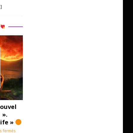
]
R
ouvel
 ».
Life »
s fermés