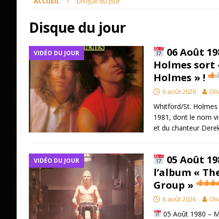
ACCUEIL
Disque du jour
Disque du jour
06 Août 19
VIDÉO DU JOUR
Holmes sort 
Holmes » !
6 août 2026
Oli
Whitford/St. Holmes 
1981, dont le nom vi
et du chanteur Dere
05 Août 19
VIDÉO DU JOUR
l’album « Th
Group »
6 août 2026
Oli
05 Août 1980 – MS