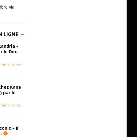
bre via
N LIGNE
Xandria –
r le Doc.
ommentaires
Chez Kane
) par le
ommentaires
onic – II
c.