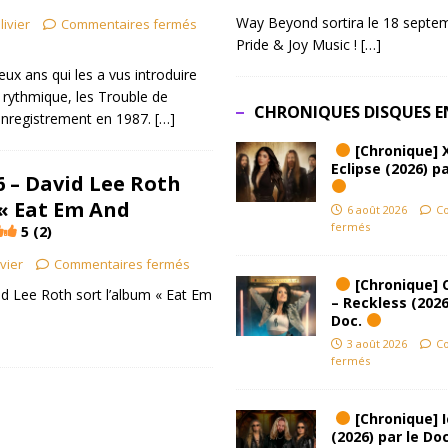
Way Beyond sortira le 18 septem
livier
Commentaires fermés
Pride & Joy Music !
[…]
ux ans qui les a vus introduire
 rythmique, les Trouble de
CHRONIQUES DISQUES E
’enregistrement en 1987.
[…]
[Chronique] 
Eclipse (2026) pa
86 – David Lee Roth
 « Eat Em And
6 août 2026
C
fermés
5 (2)
ivier
Commentaires fermés
[Chronique] 
vid Lee Roth sort l’album « Eat Em
– Reckless (2026
Doc.
3 août 2026
C
fermés
[Chronique] Ic
(2026) par le Do