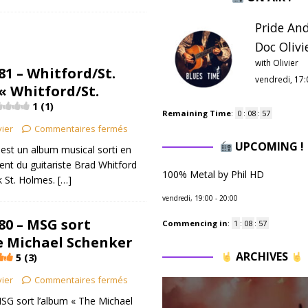
Pride And
Doc Olivie
with Olivier
81 – Whitford/St.
vendredi, 17:
« Whitford/St.
1 (1)
Remaining Time
:
0
:
08
:
56
vier
Commentaires fermés
UPCOMING !
est un album musical sorti en
ent du guitariste Brad Whitford
100% Metal by Phil HD
k St. Holmes.
[…]
vendredi, 19:00
-
20:00
80 – MSG sort
Commencing in
:
1
:
08
:
56
e Michael Schenker
ARCHIVES
5 (3)
vier
Commentaires fermés
G sort l’album « The Michael