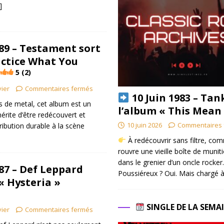
]
89 – Testament sort
actice What You
5 (2)
vier
Commentaires fermés
10 Juin 1983 – Tan
 de metal, cet album est un
l’album « This Mean
érite d’être redécouvert et
10 juin 2026
Commentaires 
ribution durable à la scène
À redécouvrir sans filtre, co
rouvre une vieille boîte de munit
dans le grenier d’un oncle rocker.
87 – Def Leppard
Poussiéreux ? Oui. Mais chargé à
« Hysteria »
SINGLE DE LA SEMA
vier
Commentaires fermés