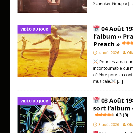
Schenker Group »
[…
04 Août 19
VIDÉO DU JOUR
l’album « Pr
Preach »
4 août 2026
Oli
Pour les amateurs
incontournable qui m
célébré pour sa cont
musicale.
[…]
03 Août 19
VIDÉO DU JOUR
sort l’album 
4.3 (3)
3 août 2026
Oli