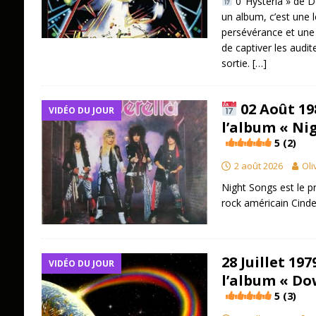
0″Hysteria » de D
un album, c’est une 
persévérance et une
de captiver les audi
sortie.
[…]
02 Août 19
VIDÉO DU JOUR
l’album « Ni
5 (2)
2 août 2026
Oli
Night Songs est le 
rock américain Cinde
28 Juillet 19
VIDÉO DU JOUR
l’album « Do
5 (3)