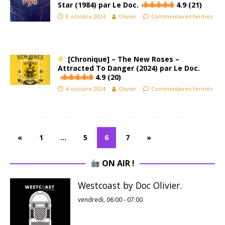
Star (1984) par Le Doc.
4.9 (21)
8 octobre 2024
Olivier
Commentaires fermés
[Chronique] – The New Roses –
Attracted To Danger (2024) par Le Doc.
4.9 (20)
4 octobre 2024
Olivier
Commentaires fermés
«
1
…
5
6
7
»
ON AIR !
Westcoast by Doc Olivier.
vendredi, 06:00
-
07:00