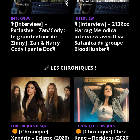
INTERVIEW
INTERVIEW
I
🎙 [Interview] –
🎙 [Interview] – 213Rock
Exclusive – Zan/Cody :
Harrag Melodica
le grand retour de
interview avec Diva
Zinny J. Zan & Harry
Satanica du groupe
Cody ! par le Doc🎙
BloodHunter🎙
LES CHRONIQUES !
CHRONIQUES DISQUES
CHRONIQUES DISQUES
[Chronique]
[Chronique] Chez
Xandria – Eclipse (2026)
Kane – Reckless (2026)