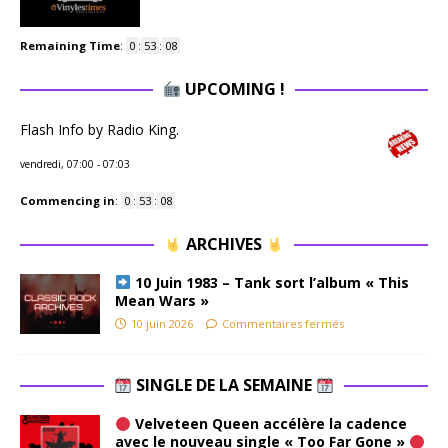
Remaining Time
:
0
:
53
:
07
UPCOMING !
Flash Info by Radio King.
vendredi, 07:00
-
07:03
Commencing in
:
0
:
53
:
07
ARCHIVES
10 Juin 1983 – Tank sort l’album « This
Mean Wars »
10 juin 2026
Commentaires fermés
SINGLE DE LA SEMAINE
Velveteen Queen accélère la cadence
avec le nouveau single « Too Far Gone »