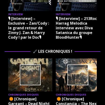
INTERVIEW
INTERVIEW
I
🎙 [Interview] –
🎙 [Interview] – 213Rock
Exclusive – Zan/Cody :
Harrag Melodica
le grand retour de
interview avec Diva
Zinny J. Zan & Harry
Satanica du groupe
Cody ! par le Doc🎙
BloodHunter🎙
LES CHRONIQUES !
CHRONIQUES DISQUES
CHRONIQUES DISQUES
[Chronique]
[Chronique]
Gargant – Dead Night
Constancia – The Next