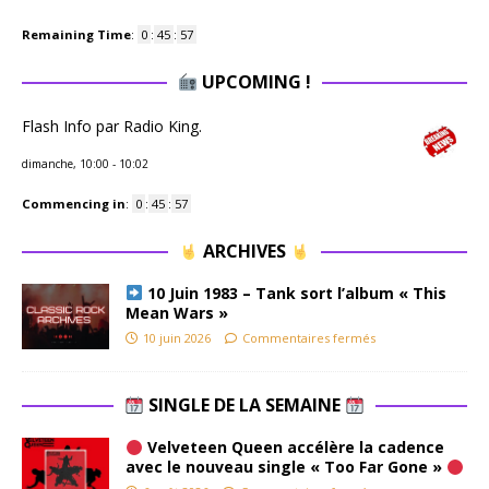
Remaining Time
:
0
:
45
:
56
UPCOMING !
Flash Info par Radio King.
dimanche, 10:00
-
10:02
Commencing in
:
0
:
45
:
56
ARCHIVES
10 Juin 1983 – Tank sort l’album « This
Mean Wars »
10 juin 2026
Commentaires fermés
SINGLE DE LA SEMAINE
Velveteen Queen accélère la cadence
avec le nouveau single « Too Far Gone »