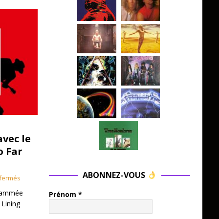
avec le
o Far
ABONNEZ-VOUS
fermés
grammée
Prénom
*
 Lining