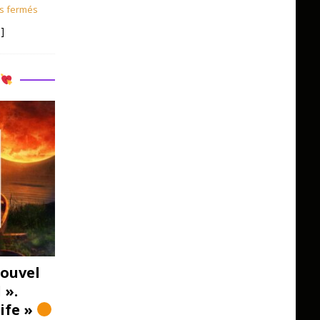
s fermés
]
R
ouvel
 ».
Life »