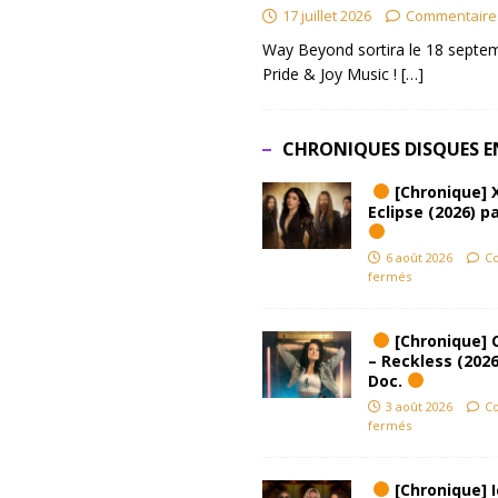
17 juillet 2026
Commentaire
Way Beyond sortira le 18 septem
Pride & Joy Music !
[…]
CHRONIQUES DISQUES E
[Chronique] 
Eclipse (2026) pa
6 août 2026
C
fermés
[Chronique] 
– Reckless (2026
Doc.
3 août 2026
C
fermés
[Chronique] Ic