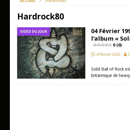
ACCUEIL
Hardrock80
Hardrock80
04 Février 19
VIDÉO DU JOUR
l’album « Sol
0 (0)
4 février 2026
O
Solid Ball of Rock e
britannique de heav