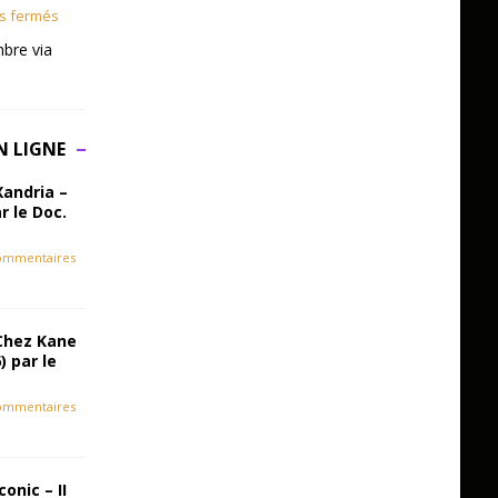
s fermés
bre via
N LIGNE
Xandria –
r le Doc.
ommentaires
Chez Kane
) par le
ommentaires
onic – II