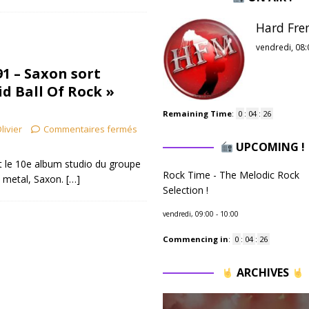
Hard Fre
vendredi, 08:
91 – Saxon sort
id Ball Of Rock »
Remaining Time
:
0
:
04
:
25
livier
Commentaires fermés
UPCOMING !
st le 10e album studio du groupe
Rock Time - The Melodic Rock
y metal, Saxon.
[…]
Selection !
vendredi, 09:00
-
10:00
Commencing in
:
0
:
04
:
25
ARCHIVES