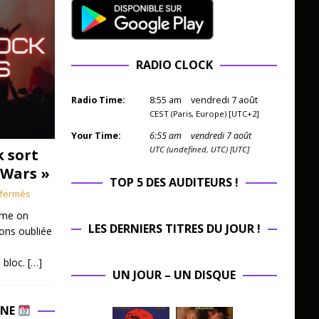
RADIO CLOCK
Radio Time:
8
:
55
am
vendredi 7 août
CEST (Paris, Europe) [UTC+2]
Your Time:
6
:
55
am
vendredi 7 août
UTC (undefined, UTC) [UTC]
k sort
 Wars »
TOP 5 DES AUDITEURS !
fermés
mme on
LES DERNIERS TITRES DU JOUR !
ions oubliée
 bloc.
[…]
UN JOUR – UN DISQUE
INE