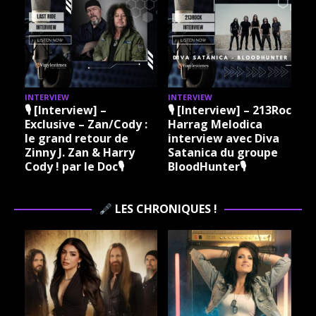
INTERVIEW
INTERVIEW
I
🎙 [Interview] –
🎙 [Interview] – 213Rock
Exclusive – Zan/Cody :
Harrag Melodica
le grand retour de
interview avec Diva
Zinny J. Zan & Harry
Satanica du groupe
Cody ! par le Doc🎙
BloodHunter🎙
LES CHRONIQUES !