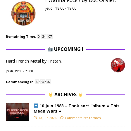
I Wanna Rock ! by Doc Olivier.
jeudi, 18:00
-
19:00
Remaining Time
:
0
:
34
:
06
UPCOMING !
Hard French Metal by Tristan.
jeudi, 19:00
-
20:00
Commencing in
:
0
:
34
:
06
ARCHIVES
10 Juin 1983 – Tank sort l’album « This
Mean Wars »
10 juin 2026
Commentaires fermés