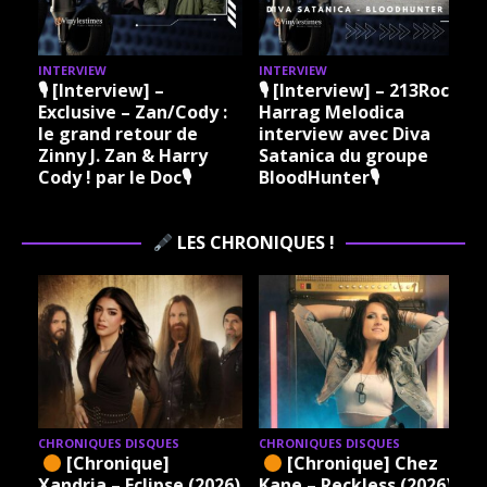
INTERVIEW
INTERVIEW
I
🎙 [Interview] –
🎙 [Interview] – 213Rock
Exclusive – Zan/Cody :
Harrag Melodica
le grand retour de
interview avec Diva
Zinny J. Zan & Harry
Satanica du groupe
Cody ! par le Doc🎙
BloodHunter🎙
LES CHRONIQUES !
CHRONIQUES DISQUES
CHRONIQUES DISQUES
[Chronique]
[Chronique] Chez
Xandria – Eclipse (2026)
Kane – Reckless (2026)