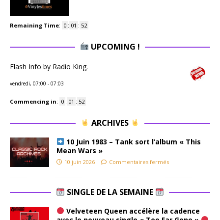
Remaining Time
:
0
:
01
:
51
UPCOMING !
Flash Info by Radio King.
vendredi, 07:00
-
07:03
Commencing in
:
0
:
01
:
51
ARCHIVES
10 Juin 1983 – Tank sort l’album « This
Mean Wars »
10 juin 2026
Commentaires fermés
SINGLE DE LA SEMAINE
Velveteen Queen accélère la cadence
avec le nouveau single « Too Far Gone »