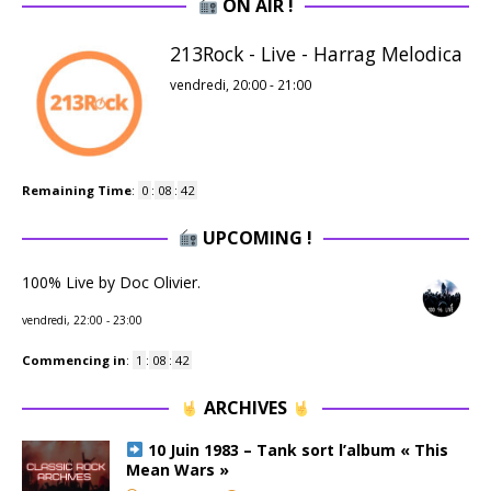
ON AIR !
213Rock - Live - Harrag Melodica
vendredi, 20:00
-
21:00
Remaining Time
:
0
:
08
:
42
UPCOMING !
100% Live by Doc Olivier.
vendredi, 22:00
-
23:00
Commencing in
:
1
:
08
:
42
ARCHIVES
10 Juin 1983 – Tank sort l’album « This
Mean Wars »