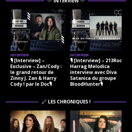
INTERVIEW
INTERVIEW
INTERVIEW
I
🎙 [Interview] –
🎙 [Interview] – 213Rock
Exclusive – Zan/Cody :
Harrag Melodica
le grand retour de
interview avec Diva
Zinny J. Zan & Harry
Satanica du groupe
Cody ! par le Doc🎙
BloodHunter🎙
LES CHRONIQUES !