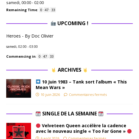
samedi, 00:00
-
02:00
Remaining Time
:
0
:
47
:
32
UPCOMING !
Heroes - By Doc Olivier
samedi, 02:00
-
03:00
Commencing in
:
0
:
47
:
32
ARCHIVES
10 Juin 1983 – Tank sort l’album « This
Mean Wars »
10 juin 2026
Commentaires fermés
SINGLE DE LA SEMAINE
Velveteen Queen accélère la cadence
avec le nouveau single « Too Far Gone »
6 août 2026
Commentaires fermés