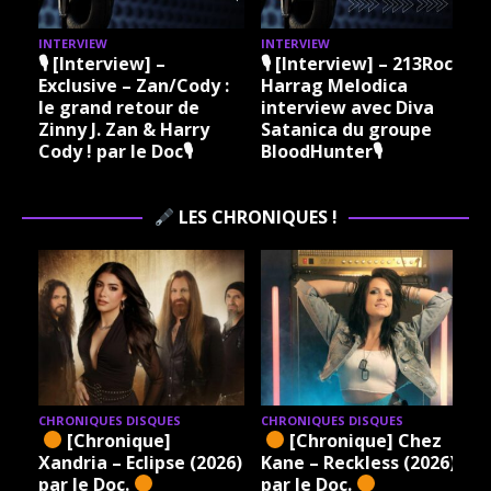
INTERVIEW
INTERVIEW
I
🎙 [Interview] –
🎙 [Interview] – 213Rock
Exclusive – Zan/Cody :
Harrag Melodica
le grand retour de
interview avec Diva
Zinny J. Zan & Harry
Satanica du groupe
Cody ! par le Doc🎙
BloodHunter🎙
LES CHRONIQUES !
CHRONIQUES DISQUES
CHRONIQUES DISQUES
[Chronique]
[Chronique] Chez
Xandria – Eclipse (2026)
Kane – Reckless (2026)
par le Doc.
par le Doc.