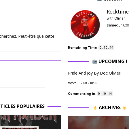
Rocktime 
with Olivier
samedi, 16:0
cherchez. Peut-être que cette
Remaining Time
:
0
:
10
:
13
UPCOMING !
Pride And Joy By Doc Olivier.
samedi, 17:00
-
18:00
Commencing in
:
0
:
10
:
13
TICLES POPULAIRES
ARCHIVES