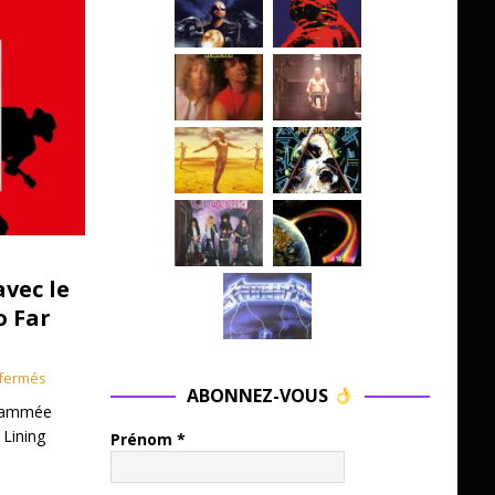
avec le
o Far
fermés
ABONNEZ-VOUS
grammée
 Lining
Prénom
*