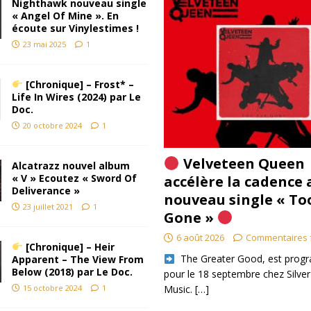
Nighthawk nouveau single
« Angel Of Mine ». En
écoute sur Vinylestimes !
23 mai 2025
1
[Chronique] – Frost* –
Life In Wires (2024) par Le
Doc.
20 octobre 2024
1
Velveteen Queen
Alcatrazz nouvel album
« V » Ecoutez « Sword Of
accélère la cadence 
Deliverance »
nouveau single « To
23 juillet 2021
1
Gone »
6 août 2026
Commentaires 
[Chronique] – Heir
​ The Greater Good, est pro
Apparent – The View From
Below (2018) par Le Doc.
pour le 18 septembre chez Silver
15 octobre 2024
1
Music.
[…]