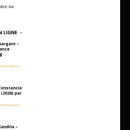
bre via
N LIGNE
Gargant –
iance
ag
ommentaires
Constancia
 (2026) par
ommentaires
Xandria –