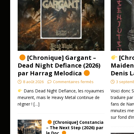
[Chronique] Gargant –
[Chro
Dead Night Defiance (2026)
Maiden 
par Harrag Melodica
Denis L
8 août 2026
Commentaires fermés
3 septem
Dans Dead Night Defiance, les royaumes
Voici donc S
meurent, mais le Heavy Metal continue de
traduire par 
régner !
[…]
fans de Nar
minutes met
sur fond d’
[Chronique] Constancia
– The Next Step (2026) par
le Doc.