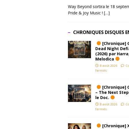
Way Beyond sortira le 18 septem
Pride & Joy Music !
[…]
CHRONIQUES DISQUES E
[Chronique] 
Dead Night Def
(2026) par Harr
Melodica
8 août 2026
C
fermés
[Chronique] 
– The Next Step
le Doc.
8 août 2026
C
fermés
[Chronique] 