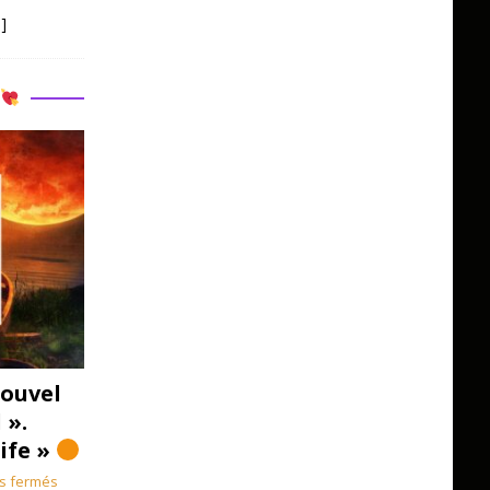
]
R
ouvel
 ».
Life »
s fermés