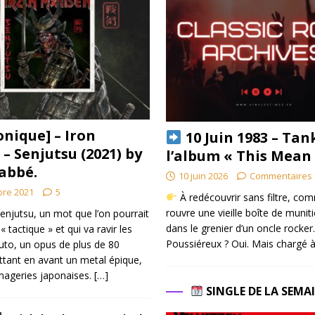
nique] – Iron
10 Juin 1983 – Tan
– Senjutsu (2021) by
l’album « This Mean
abbé.
10 juin 2026
Commentaires 
bre 2021
5
À redécouvrir sans filtre, co
rouvre une vieille boîte de munit
enjutsu, un mot que l’on pourrait
dans le grenier d’un oncle rocker.
« tactique » et qui va ravir les
Poussiéreux ? Oui. Mais chargé à
uto, un opus de plus de 80
tant en avant un metal épique,
imageries japonaises.
[…]
SINGLE DE LA SEMA