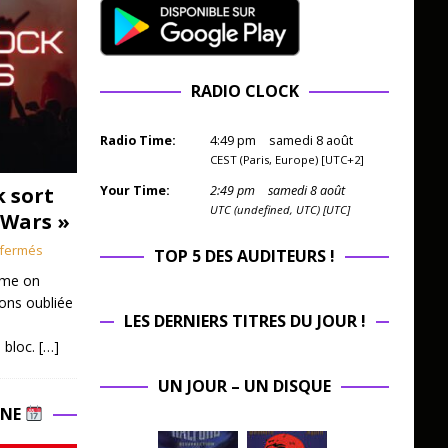
RADIO CLOCK
Radio Time:
4
:
49
pm
samedi 8 août
CEST (Paris, Europe) [UTC+2]
k sort
Your Time:
2
:
49
pm
samedi 8 août
UTC (undefined, UTC) [UTC]
 Wars »
fermés
TOP 5 DES AUDITEURS !
mme on
ions oubliée
LES DERNIERS TITRES DU JOUR !
 bloc.
[…]
UN JOUR – UN DISQUE
INE