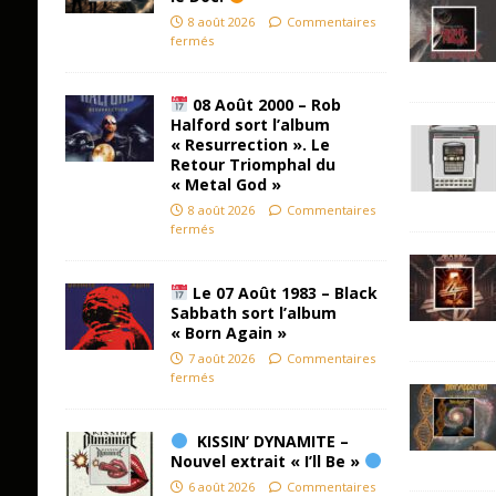
8 août 2026
Commentaires
fermés
08 Août 2000 – Rob
Halford sort l’album
« Resurrection ». Le
Retour Triomphal du
« Metal God »
8 août 2026
Commentaires
fermés
Le 07 Août 1983 – Black
Sabbath sort l’album
« Born Again »
7 août 2026
Commentaires
fermés
KISSIN’ DYNAMITE –
Nouvel extrait « I’ll Be »
6 août 2026
Commentaires