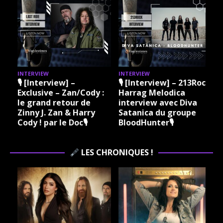
INTERVIEW
INTERVIEW
I
🎙 [Interview] –
🎙 [Interview] – 213Rock
Exclusive – Zan/Cody :
Harrag Melodica
le grand retour de
interview avec Diva
Zinny J. Zan & Harry
Satanica du groupe
Cody ! par le Doc🎙
BloodHunter🎙
LES CHRONIQUES !