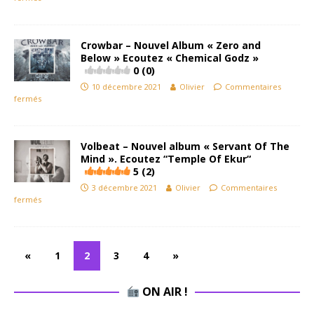
Crowbar – Nouvel Album « Zero and
Below » Ecoutez « Chemical Godz »
0 (0)
10 décembre 2021
Olivier
Commentaires
fermés
Volbeat – Nouvel album « Servant Of The
Mind ». Ecoutez “Temple Of Ekur“
5 (2)
3 décembre 2021
Olivier
Commentaires
fermés
«
1
2
3
4
»
ON AIR !