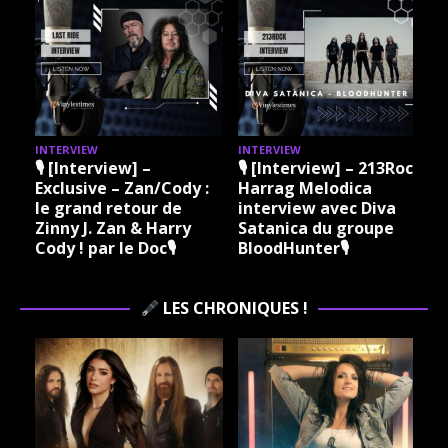
INTERVIEW
INTERVIEW
I
🎙 [Interview] –
🎙 [Interview] – 213Rock
Exclusive – Zan/Cody :
Harrag Melodica
le grand retour de
interview avec Diva
Zinny J. Zan & Harry
Satanica du groupe
Cody ! par le Doc🎙
BloodHunter🎙
LES CHRONIQUES !