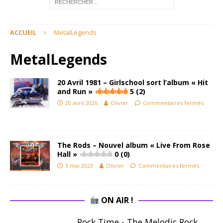
ACCUEIL
MetalLegends
MetalLegends
20 Avril 1981 – Girlschool sort l’album « Hit
and Run »
5 (2)
20 avril 2026
Olivier
Commentaires fermés
The Rods – Nouvel album « Live From Rose
Hall »
0 (0)
3 mai 2023
Olivier
Commentaires fermés
ON AIR !
Rock Time - The Melodic Rock