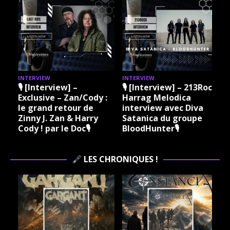
INTERVIEW
INTERVIEW
I
🎙 [Interview] –
🎙 [Interview] – 213Rock
Exclusive – Zan/Cody :
Harrag Melodica
le grand retour de
interview avec Diva
Zinny J. Zan & Harry
Satanica du groupe
Cody ! par le Doc🎙
BloodHunter🎙
LES CHRONIQUES !