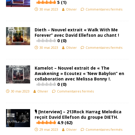
5 (1)
30 mai 2023
Olivier
Commentaires fermés
Dieth – Nouvel extrait « Walk With Me
Forever’’ avec David Ellefson au chant !
0 (0)
30 mai 2023
Olivier
Commentaires fermés
Kamelot – Nouvel extrait de « The
Awakening » Ecoutez « ’New Babylon’’ en
collaboration avec Melissa Bonny !.
0 (0)
30 mai 2023
Olivier
Commentaires fermés
🎙 [Interview] – 213Rock Harrag Melodica
reçoit
David Ellefson
du groupe DIETH.
4.9 (62)
29 mai 2023
Olivier
Commentaires fermés