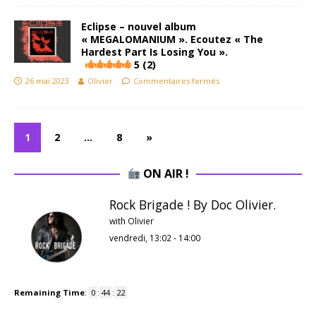
Eclipse – nouvel album
« MEGALOMANIUM ». Ecoutez « The
Hardest Part Is Losing You ».
5 (2)
26 mai 2023
Olivier
Commentaires fermés
1
2
…
8
»
ON AIR !
Rock Brigade ! By Doc Olivier.
with Olivier
vendredi, 13:02
-
14:00
Remaining Time
:
0
:
44
:
22