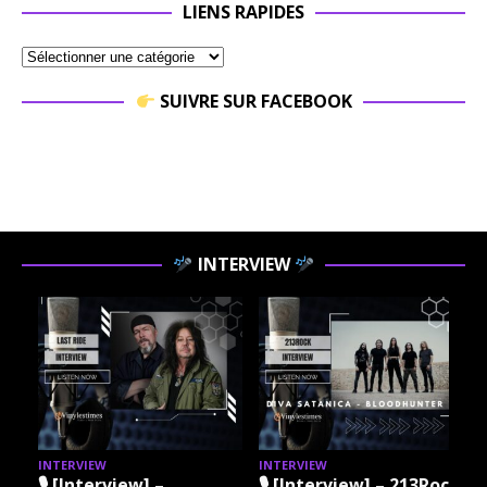
LIENS RAPIDES
SUIVRE SUR FACEBOOK
INTERVIEW
INTERVIEW
INTERVIEW
I
🎙 [Interview] –
🎙 [Interview] – 213Rock