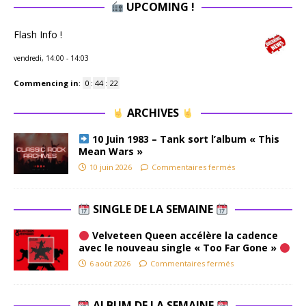
UPCOMING !
Flash Info !
vendredi, 14:00
-
14:03
Commencing in
:
0
:
44
:
22
ARCHIVES
10 Juin 1983 – Tank sort l’album « This
Mean Wars »
10 juin 2026
Commentaires fermés
SINGLE DE LA SEMAINE
Velveteen Queen accélère la cadence
avec le nouveau single « Too Far Gone »
6 août 2026
Commentaires fermés
ALBUM DE LA SEMAINE