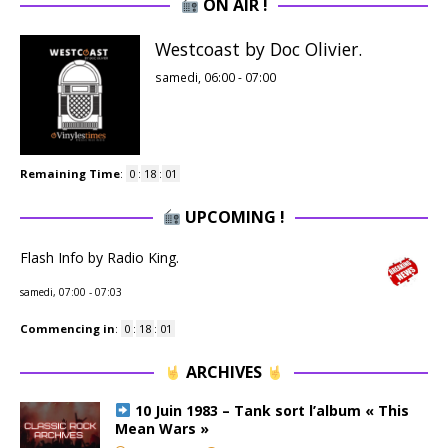
ON AIR !
Westcoast by Doc Olivier.
samedi, 06:00
-
07:00
Remaining Time
:
0
:
18
:
00
UPCOMING !
Flash Info by Radio King.
samedi, 07:00
-
07:03
Commencing in
:
0
:
18
:
00
ARCHIVES
10 Juin 1983 – Tank sort l’album « This
Mean Wars »