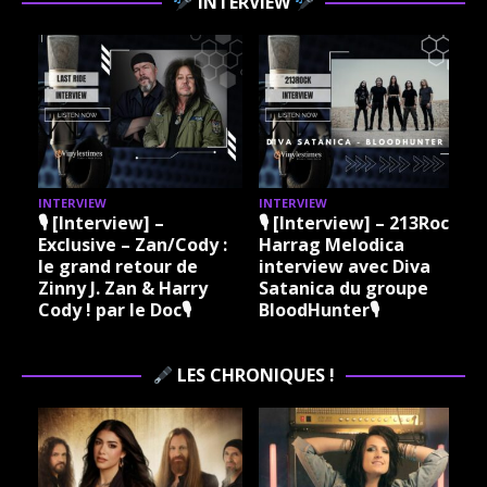
INTERVIEW
INTERVIEW
INTERVIEW
I
🎙 [Interview] –
🎙 [Interview] – 213Rock
Exclusive – Zan/Cody :
Harrag Melodica
le grand retour de
interview avec Diva
Zinny J. Zan & Harry
Satanica du groupe
Cody ! par le Doc🎙
BloodHunter🎙
LES CHRONIQUES !