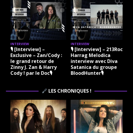
INTERVIEW
INTERVIEW
I
🎙 [Interview] –
🎙 [Interview] – 213Rock
Exclusive – Zan/Cody :
Harrag Melodica
le grand retour de
interview avec Diva
Zinny J. Zan & Harry
Satanica du groupe
Cody ! par le Doc🎙
BloodHunter🎙
LES CHRONIQUES !