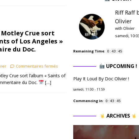
Riff Raff
Olivier
with Olivier
– Motley Crue sort
samedi, 10:0
nts of Los Angeles »
ire du Doc.
Remaining Time
:
0
:
43
:
44
UPCOMING !
vier
Commentaires fermés
ley Crue sort l’album « Saints of
Play It Loud By Doc Olivier !
ommentaire du Doc.
[…]
samedi, 11:00
-
11:59
Commencing in
:
0
:
43
:
44
ARCHIVES