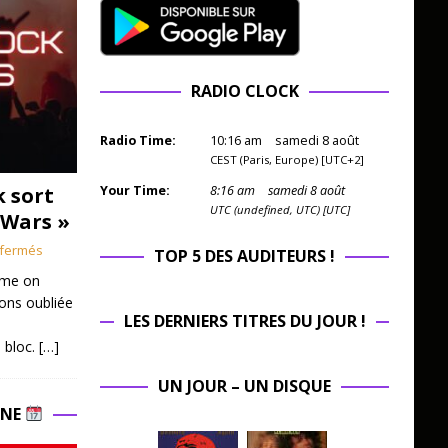
RADIO CLOCK
Radio Time:
10
:
16
am
samedi 8 août
CEST (Paris, Europe) [UTC+2]
k sort
Your Time:
8
:
16
am
samedi 8 août
UTC (undefined, UTC) [UTC]
 Wars »
fermés
TOP 5 DES AUDITEURS !
mme on
ions oubliée
LES DERNIERS TITRES DU JOUR !
 bloc.
[…]
UN JOUR – UN DISQUE
INE