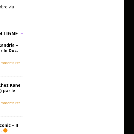
bre via
N LIGNE
Xandria –
r le Doc.
ommentaires
Chez Kane
) par le
ommentaires
onic – II
c.