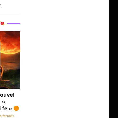
]
R
ouvel
 ».
Life »
s fermés