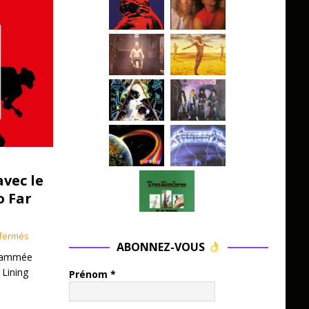
avec le
o Far
fermés
ABONNEZ-VOUS
grammée
 Lining
Prénom
*