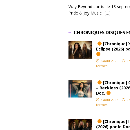
Way Beyond sortira le 18 septem
Pride & Joy Music !
[…]
CHRONIQUES DISQUES E
[Chronique] 
Eclipse (2026) pa
6 août 2026
C
fermés
[Chronique] 
– Reckless (2026
Doc.
3 août 2026
C
fermés
[Chronique] Ic
(2026) par le Do