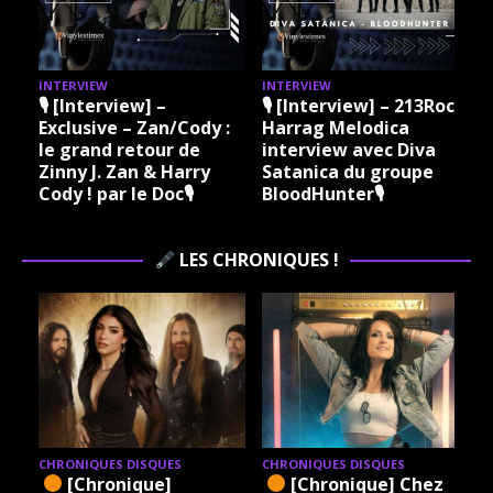
INTERVIEW
INTERVIEW
I
🎙 [Interview] –
🎙 [Interview] – 213Rock
Exclusive – Zan/Cody :
Harrag Melodica
le grand retour de
interview avec Diva
Zinny J. Zan & Harry
Satanica du groupe
Cody ! par le Doc🎙
BloodHunter🎙
LES CHRONIQUES !
CHRONIQUES DISQUES
CHRONIQUES DISQUES
[Chronique]
[Chronique] Chez