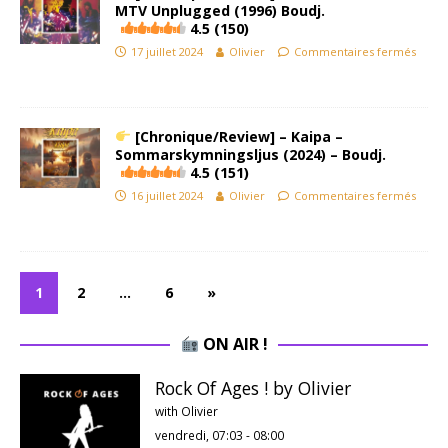
MTV Unplugged (1996) Boudj.
4.5 (150)
17 juillet 2024
Olivier
Commentaires fermés
[Chronique/Review] – Kaipa –
Sommarskymningsljus (2024) – Boudj.
4.5 (151)
16 juillet 2024
Olivier
Commentaires fermés
1
2
…
6
»
ON AIR !
Rock Of Ages ! by Olivier
with Olivier
vendredi, 07:03
-
08:00