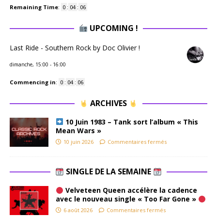
Remaining Time
:
0
:
04
:
06
UPCOMING !
Last Ride - Southern Rock by Doc Olivier !
dimanche, 15:00
-
16:00
Commencing in
:
0
:
04
:
06
ARCHIVES
10 Juin 1983 – Tank sort l’album « This
Mean Wars »
10 juin 2026
Commentaires fermés
SINGLE DE LA SEMAINE
Velveteen Queen accélère la cadence
avec le nouveau single « Too Far Gone »
6 août 2026
Commentaires fermés