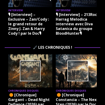
INTERVIEW
INTERVIEW
I
🎙 [Interview] –
🎙 [Interview] – 213Rock
Exclusive – Zan/Cody :
Harrag Melodica
le grand retour de
interview avec Diva
Zinny J. Zan & Harry
Satanica du groupe
Cody ! par le Doc🎙
BloodHunter🎙
LES CHRONIQUES !
CHRONIQUES DISQUES
CHRONIQUES DISQUES
[Chronique]
[Chronique]
Gargant – Dead Night
Constancia – The Next
Defiance (2026) par
Step (2026) par le Doc.