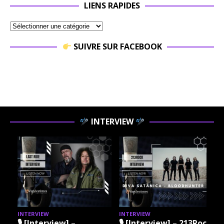
LIENS RAPIDES
SUIVRE SUR FACEBOOK
INTERVIEW
INTERVIEW
INTERVIEW
I
🎙 [Interview] –
🎙 [Interview] – 213Rock