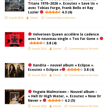
Titans 1976–2026 ». Ecoutez « Save Us »
avec Tobias Forge, Frank Bello et Ray
Luzier
4.3 (6)
6 août 2026
Olivier
Commentaires fermés
Velveteen Queen accélère la cadence
avec le nouveau single « Too Far Gone »
3.8 (4)
6 août 2026
Olivier
Commentaires fermés
Xandria – nouvel album « Eclipse ».
Ecoutez « Eclipse »
3.8 (4)
6 août 2026
Olivier
Commentaires fermés
Yngwie Malmsteen – Nouvel album –
« Hell Or High Water, ». Ecoutez « Now Or
Never »
4.2 (5)
6 août 2026
Olivier
Commentaires fermés