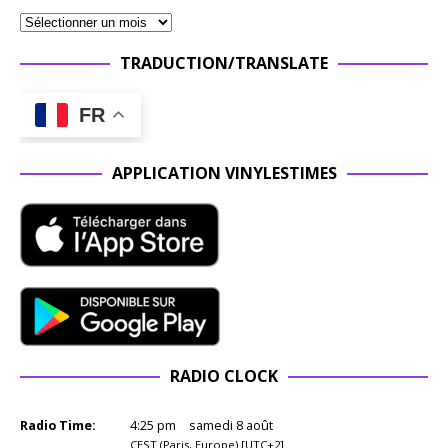
TRADUCTION/TRANSLATE
FR
APPLICATION VINYLESTIMES
RADIO CLOCK
Radio Time:
4
:
25
pm
samedi 8 août
CEST (Paris, Europe) [UTC+2]