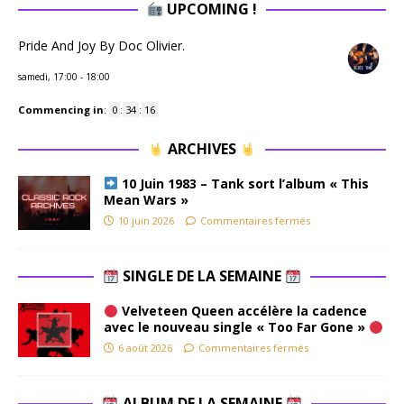
UPCOMING !
Pride And Joy By Doc Olivier.
samedi, 17:00
-
18:00
Commencing in
:
0
:
34
:
15
ARCHIVES
10 Juin 1983 – Tank sort l’album « This
Mean Wars »
10 juin 2026
Commentaires fermés
SINGLE DE LA SEMAINE
Velveteen Queen accélère la cadence
avec le nouveau single « Too Far Gone »
6 août 2026
Commentaires fermés
ALBUM DE LA SEMAINE