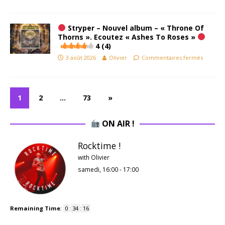
Stryper – Nouvel album – « Throne Of
Thorns ». Ecoutez « Ashes To Roses »
4 (4)
3 août 2026
Olivier
Commentaires fermés
1
2
…
73
»
ON AIR !
Rocktime !
with Olivier
samedi, 16:00
-
17:00
Remaining Time
:
0
:
34
:
15