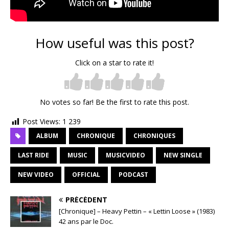
How useful was this post?
Click on a star to rate it!
No votes so far! Be the first to rate this post.
Post Views:
1 239
ALBUM
CHRONIQUE
CHRONIQUES
LAST RIDE
MUSIC
MUSICVIDEO
NEW SINGLE
NEW VIDEO
OFFICIAL
PODCAST
PRÉCÉDENT
[Chronique] – Heavy Pettin – « Lettin Loose » (1983)
42 ans par le Doc.