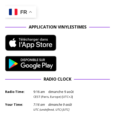
FR
APPLICATION VINYLESTIMES
RADIO CLOCK
Radio Time:
9
:
16
am
dimanche 9 août
CEST (Paris, Europe) [UTC+2]
Your Time:
7
:
16
am
dimanche 9 août
UTC (undefined, UTC) [UTC]