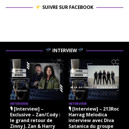
SUIVRE SUR FACEBOOK
INTERVIEW
INTERVIEW
INTERVIEW
I
🎙 [Interview] –
🎙 [Interview] – 213Rock
Exclusive – Zan/Cody :
Harrag Melodica
le grand retour de
interview avec Diva
Zinny J. Zan & Harry
Satanica du groupe