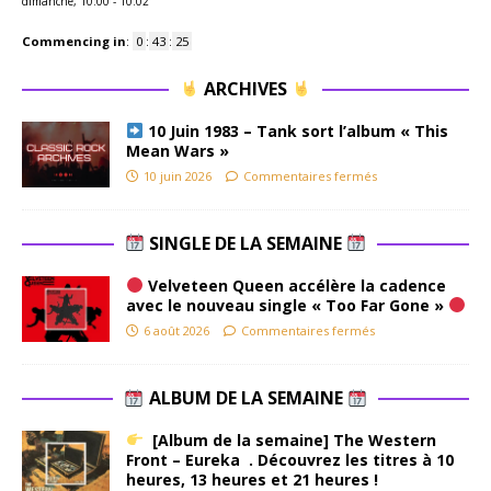
dimanche, 10:00
-
10:02
Commencing in
:
0
:
43
:
24
ARCHIVES
10 Juin 1983 – Tank sort l’album « This
Mean Wars »
10 juin 2026
Commentaires fermés
SINGLE DE LA SEMAINE
Velveteen Queen accélère la cadence
avec le nouveau single « Too Far Gone »
6 août 2026
Commentaires fermés
ALBUM DE LA SEMAINE
[Album de la semaine] The Western
Front – Eureka . Découvrez les titres à 10
heures, 13 heures et 21 heures !