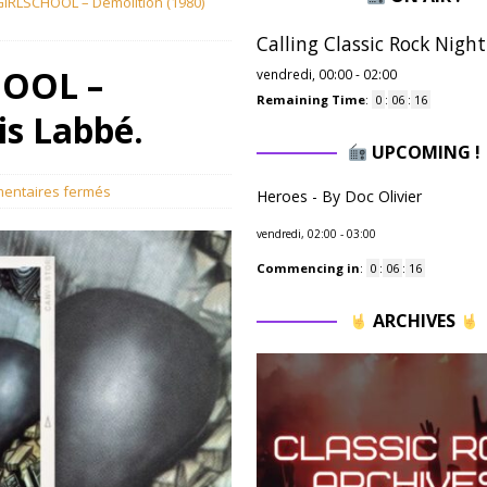
GIRLSCHOOL – Demolition (1980)
Calling Classic Rock Night
HOOL –
vendredi, 00:00
-
02:00
Remaining Time
:
0
:
06
:
15
is Labbé.
UPCOMING !
entaires fermés
Heroes - By Doc Olivier
vendredi, 02:00
-
03:00
Commencing in
:
0
:
06
:
15
ARCHIVES