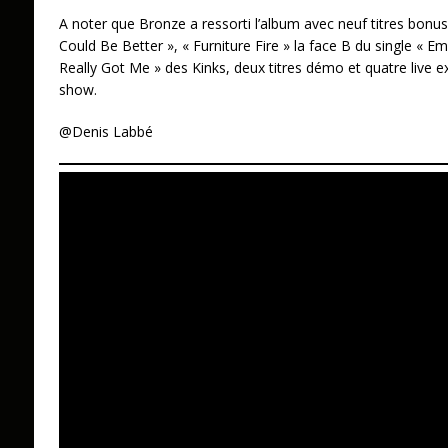
A noter que Bronze a ressorti l’album avec neuf titres bonus :
Could Be Better », « Furniture Fire » la face B du single « E
Really Got Me » des Kinks, deux titres démo et quatre live e
show.
@Denis Labbé