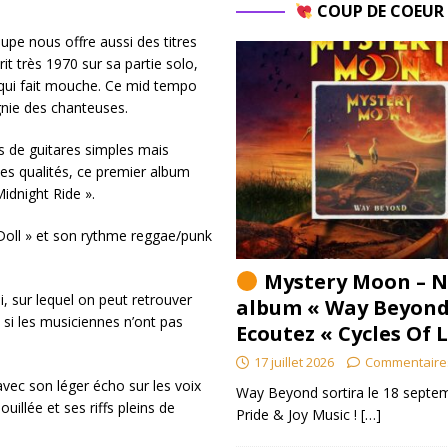
COUP DE COEU
upe nous offre aussi des titres
t très 1970 sur sa partie solo,
, qui fait mouche. Ce mid tempo
gnie des chanteuses.
es de guitares simples mais
es qualités, ce premier album
idnight Ride ».
oll » et son rythme reggae/punk
Mystery Moon – N
, sur lequel on peut retrouver
album « Way Beyond
si les musiciennes n’ont pas
Ecoutez « Cycles Of 
17 juillet 2026
Commentaire
avec son léger écho sur les voix
Way Beyond sortira le 18 septem
illée et ses riffs pleins de
Pride & Joy Music !
[…]