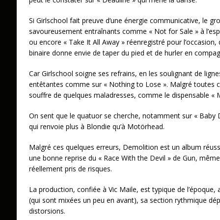
Si Girlschool fait preuve d’une énergie communicative, le gro
savoureusement entraînants comme « Not for Sale » à l’espri
ou encore « Take It All Away » réenregistré pour l’occasion
binaire donne envie de taper du pied et de hurler en compa
Car Girlschool soigne ses refrains, en les soulignant de lign
entêtantes comme sur « Nothing to Lose ». Malgré toutes c
souffre de quelques maladresses, comme le dispensable « M
On sent que le quatuor se cherche, notamment sur « Baby D
qui renvoie plus à Blondie qu’à Motörhead.
Malgré ces quelques erreurs, Demolition est un album réussi
une bonne reprise du « Race With the Devil » de Gun, même 
réellement pris de risques.
La production, confiée à Vic Maile, est typique de l’époque, 
(qui sont mixées un peu en avant), sa section rythmique dépou
distorsions.