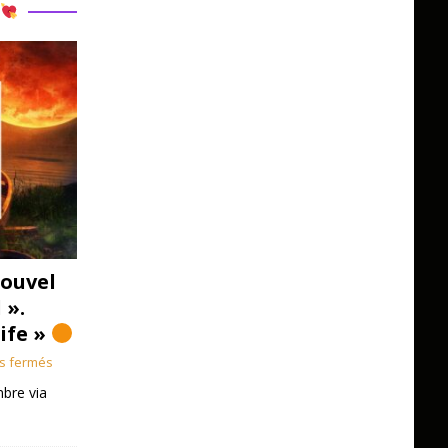
R
ouvel
 ».
Life »
s fermés
bre via