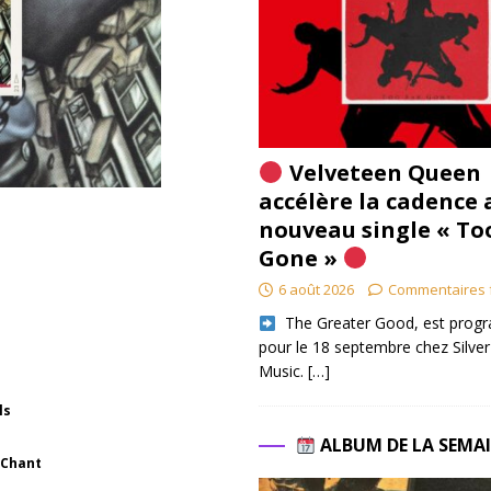
Velveteen Queen
accélère la cadence 
nouveau single « To
Gone »
6 août 2026
Commentaires 
​ The Greater Good, est pro
pour le 18 septembre chez Silver
Music.
[…]
als
ALBUM DE LA SEMA
, Chant