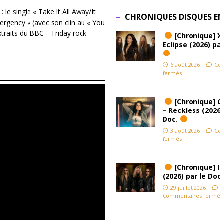
 le single « Take It All Away/It
CHRONIQUES DISQUES E
mergency » (avec son clin au « You
xtraits du BBC – Friday rock
[Chronique] 
Eclipse (2026) pa
6 août 2026
C
fermés
[Chronique] 
– Reckless (2026
Doc.
3 août 2026
C
fermés
[Chronique] Ic
(2026) par le Do
29 juillet 2026
Commentaires fermé