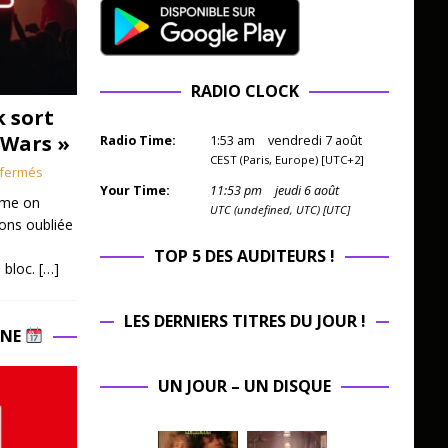
RADIO CLOCK
k sort
 Wars »
Radio Time:
1
:
53
am
vendredi 7 août
CEST (Paris, Europe) [UTC+2]
fermés
Your Time:
11
:
53
pm
jeudi 6 août
mme on
UTC (undefined, UTC) [UTC]
ions oubliée
TOP 5 DES AUDITEURS !
 bloc.
[…]
LES DERNIERS TITRES DU JOUR !
INE
UN JOUR – UN DISQUE