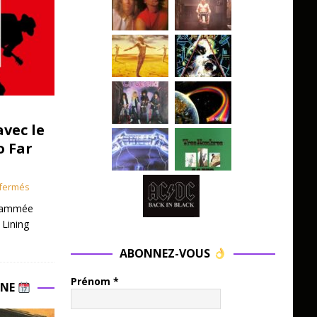
avec le
o Far
fermés
grammée
 Lining
ABONNEZ-VOUS
Prénom
*
INE