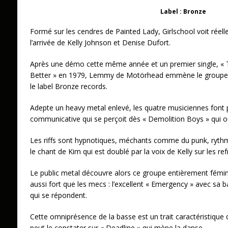
Label : Bronze
Formé sur les cendres de Painted Lady, Girlschool voit réel
l’arrivée de Kelly Johnson et Denise Dufort.
Après une démo cette même année et un premier single, « T
Better » en 1979, Lemmy de Motörhead emmène le groupe en
le label Bronze records.
Adepte un heavy metal enlevé, les quatre musiciennes font 
communicative qui se perçoit dès « Demolition Boys » qui o
Les riffs sont hypnotiques, méchants comme du punk, ryt
le chant de Kim qui est doublé par la voix de Kelly sur les ref
Le public metal découvre alors ce groupe entièrement fémini
aussi fort que les mecs : l’excellent « Emergency » avec sa 
qui se répondent.
Cette omniprésence de la basse est un trait caractéristiqu
peut le constater sur « Deadline » qui mène la danse.