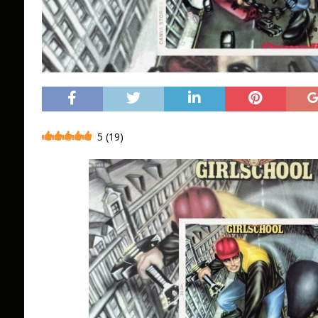
5
(
19
)