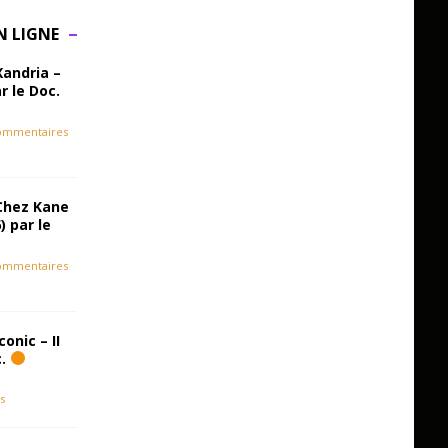
N LIGNE
Xandria –
r le Doc.
ommentaires
Chez Kane
) par le
ommentaires
onic – II
c.
s