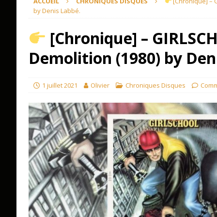
ACCUEIL
CHRONIQUES DISQUES
[Chronique] – 
by Denis Labbé.
[Chronique] – GIRLSC
Demolition (1980) by Den
1 juillet 2021
Olivier
Chroniques Disques
Comm