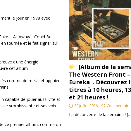
lement le jour en 1978 avec
ake It All Away/It Could Be
 tournée et le fait signer sur
preuve d’une énergie
[Album de la sem
uvre cet album.
The Western Front –
hmés comme du metal et appuient
Eureka . Découvrez l
rains.
titres à 10 heures, 1
et 21 heures !
n capable de jouer aussi vite et
20 juillet 2026
Commentaire
basse vrombissante et ses voix
La découverte de la semaine !
[…
e de ce premier album, comme on