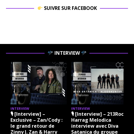
SUIVRE SUR FACEBOOK
INTERVIEW
INTERVIEW
INTERVIEW
I
🎙 [Interview] –
🎙 [Interview] – 213Rock
Exclusive – Zan/Cody :
Harrag Melodica
le grand retour de
interview avec Diva
Zinny J. Zan & Harry
Satanica du groupe