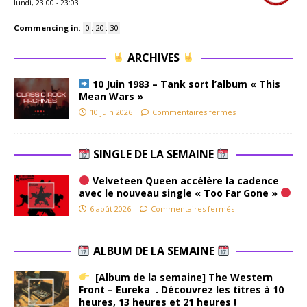
lundi, 23:00
-
23:03
Commencing in
:
0
:
20
:
29
ARCHIVES
10 Juin 1983 – Tank sort l’album « This
Mean Wars »
10 juin 2026
Commentaires fermés
SINGLE DE LA SEMAINE
Velveteen Queen accélère la cadence
avec le nouveau single « Too Far Gone »
6 août 2026
Commentaires fermés
ALBUM DE LA SEMAINE
[Album de la semaine] The Western
Front – Eureka . Découvrez les titres à 10
heures, 13 heures et 21 heures !