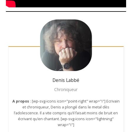
Denis
Labbé
Chroniqueur
A propos
: [wp-svg-icons icon="point-right" wrap="i"] Ecrivain
et chroniqueur, Denis a plongé dans le metal dès
l’adolescence. Il a vite compris qu’il faisait moins de bruit en
écrivant qu’en chantant. [wp-svg-icons icon="lightning"
wrap="i"]