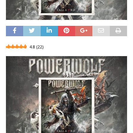
4.8
(
22
)