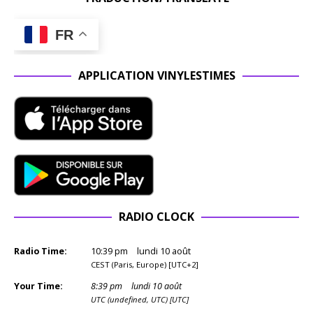
FR
APPLICATION VINYLESTIMES
RADIO CLOCK
Radio Time:
10
:
39
pm
lundi 10 août
CEST (Paris, Europe) [UTC+2]
Your Time:
8
:
39
pm
lundi 10 août
UTC (undefined, UTC) [UTC]