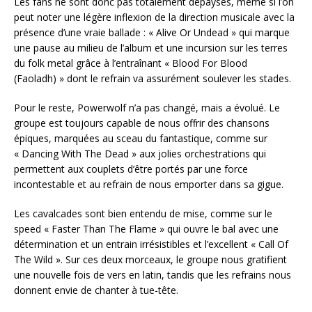
Les fans ne sont donc pas totalement dépaysés, même si l’on
peut noter une légère inflexion de la direction musicale avec la
présence d’une vraie ballade : « Alive Or Undead » qui marque
une pause au milieu de l’album et une incursion sur les terres
du folk metal grâce à l’entraînant « Blood For Blood
(Faoladh) » dont le refrain va assurément soulever les stades.
Pour le reste, Powerwolf n’a pas changé, mais a évolué. Le
groupe est toujours capable de nous offrir des chansons
épiques, marquées au sceau du fantastique, comme sur
« Dancing With The Dead » aux jolies orchestrations qui
permettent aux couplets d’être portés par une force
incontestable et au refrain de nous emporter dans sa gigue.
Les cavalcades sont bien entendu de mise, comme sur le
speed « Faster Than The Flame » qui ouvre le bal avec une
détermination et un entrain irrésistibles et l’excellent « Call Of
The Wild ». Sur ces deux morceaux, le groupe nous gratifient
une nouvelle fois de vers en latin, tandis que les refrains nous
donnent envie de chanter à tue-tête.