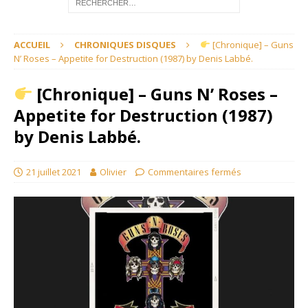
ACCUEIL
CHRONIQUES DISQUES
[Chronique] – Guns
N’ Roses – Appetite for Destruction (1987) by Denis Labbé.
[Chronique] – Guns N’ Roses –
Appetite for Destruction (1987)
by Denis Labbé.
21 juillet 2021
Olivier
Commentaires fermés