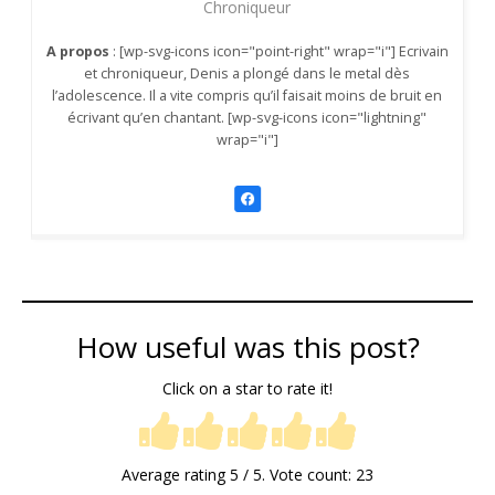
Chroniqueur
A propos
: [wp-svg-icons icon="point-right" wrap="i"] Ecrivain
et chroniqueur, Denis a plongé dans le metal dès
l’adolescence. Il a vite compris qu’il faisait moins de bruit en
écrivant qu’en chantant. [wp-svg-icons icon="lightning"
wrap="i"]
How useful was this post?
Click on a star to rate it!
Average rating
5
/ 5. Vote count:
23