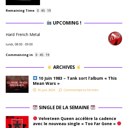
Remaining Time
:
0
:
45
:
18
UPCOMING !
Hard French Metal
lundi, 08:00
-
09:00
Commencing in
:
0
:
45
:
18
ARCHIVES
10 Juin 1983 – Tank sort l’album « This
Mean Wars »
10 juin 2026
Commentaires fermés
SINGLE DE LA SEMAINE
Velveteen Queen accélère la cadence
avec le nouveau single « Too Far Gone »