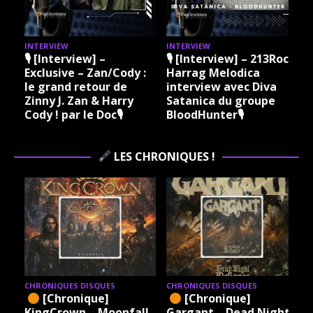
INTERVIEW
INTERVIEW
I
🎙 [Interview] –
🎙 [Interview] – 213Rock
Exclusive – Zan/Cody :
Harrag Melodica
le grand retour de
interview avec Diva
Zinny J. Zan & Harry
Satanica du groupe
Cody ! par le Doc🎙
BloodHunter🎙
LES CHRONIQUES !
CHRONIQUES DISQUES
CHRONIQUES DISQUES
[Chronique]
[Chronique]
KingCrown – Moonfall
Gargant – Dead Night