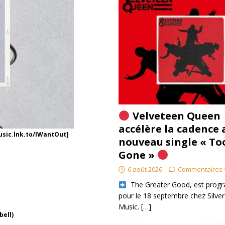
Velveteen Queen
accélère la cadence 
usic.lnk.to/IWantOut]
nouveau single « To
Gone »
6 août 2026
Commentaires 
​ The Greater Good, est pro
pour le 18 septembre chez Silver
Music.
[…]
bell)