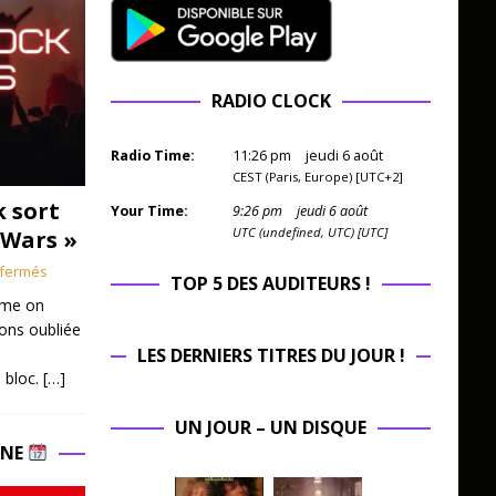
RADIO CLOCK
Radio Time:
11
:
26
pm
jeudi 6 août
CEST (Paris, Europe) [UTC+2]
k sort
Your Time:
9
:
26
pm
jeudi 6 août
UTC (undefined, UTC) [UTC]
 Wars »
fermés
TOP 5 DES AUDITEURS !
mme on
ions oubliée
LES DERNIERS TITRES DU JOUR !
 bloc.
[…]
UN JOUR – UN DISQUE
INE