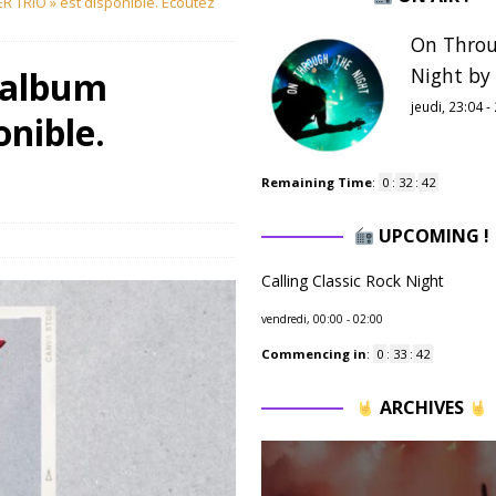
 TRIO » est disponible. Ecoutez
On Throu
Night by
 album
jeudi, 23:04
-
nible.
Remaining Time
:
0
:
32
:
41
UPCOMING !
Calling Classic Rock Night
vendredi, 00:00
-
02:00
Commencing in
:
0
:
33
:
41
ARCHIVES