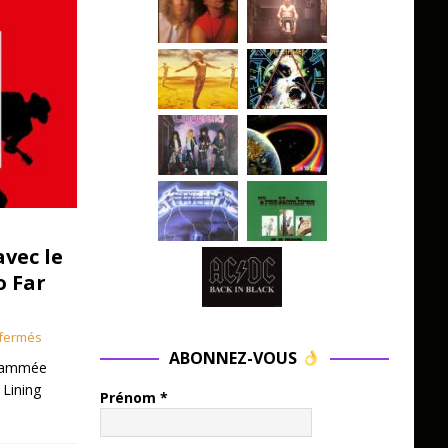
avec le
o Far
fermés
ABONNEZ-VOUS
grammée
 Lining
Prénom
*