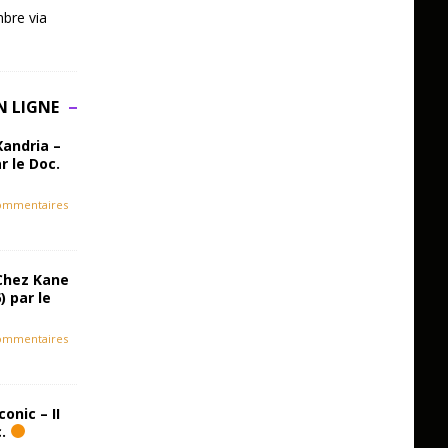
bre via
N LIGNE
Xandria –
r le Doc.
ommentaires
Chez Kane
) par le
ommentaires
onic – II
c.