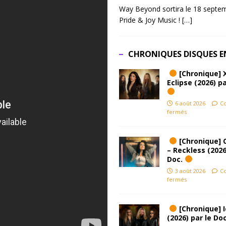
Way Beyond sortira le 18 septem
Pride & Joy Music !
[…]
CHRONIQUES DISQUES E
[Chronique] 
Eclipse (2026) pa
6 août 2026
C
fermés
[Chronique] 
– Reckless (2026
Doc.
3 août 2026
C
fermés
[Chronique] Ic
(2026) par le Do