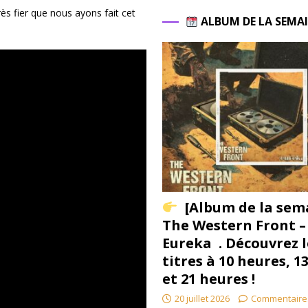
rès fier que nous ayons fait cet
ALBUM DE LA SEMA
[Album de la sem
The Western Front –
Eureka . Découvrez l
titres à 10 heures, 1
et 21 heures !
20 juillet 2026
Commentaire