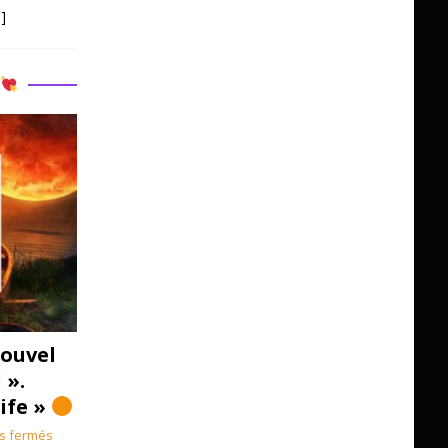
]
R
ouvel
 ».
Life »
s fermés