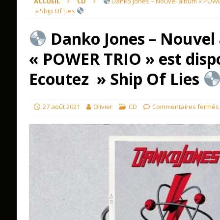
ACCUEIL
CD
Danko Jones – Nouvel album « POWER
» Ship Of Lies
Danko Jones – Nouvel
« POWER TRIO » est dispo
Ecoutez » Ship Of Lies
27 août 2021
Olivier
CD
Commentaires fermés