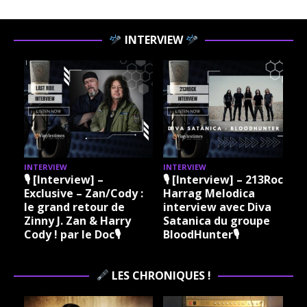
INTERVIEW
INTERVIEW
INTERVIEW
I
ock
🎙 [Interview] – 213Rock
🎙 [Interview] – 213Rock
Harrag Melodica &
Harrag Melodica Live
Madama Rock – Sylvie
interview avec Hannes
Grare 20 07 2026
Braun du groupe Kissin
Vinylestimes Classic
Dynamite 🎙
J
Rock Radio 🎙
LES CHRONIQUES !