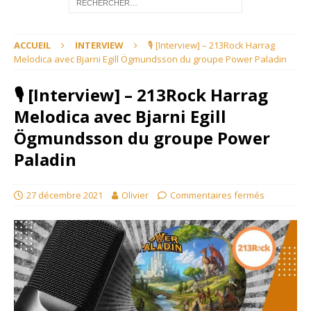
ACCUEIL
INTERVIEW
🎙 [Interview] – 213Rock Harrag
Melodica avec Bjarni Egill Ögmundsson du groupe Power Paladin
🎙 [Interview] – 213Rock Harrag
Melodica avec Bjarni Egill
Ögmundsson du groupe Power
Paladin
27 décembre 2021
Olivier
Commentaires fermés