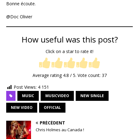
Bonne écoute.
@Doc Olivier
How useful was this post?
Click on a star to rate it!
Average rating
4.8
/ 5. Vote count:
37
Post Views:
4 151
MUSIC
MUSICVIDEO
NEW SINGLE
NEW VIDEO
OFFICIAL
PRÉCÉDENT
Chris Holmes au Canada !