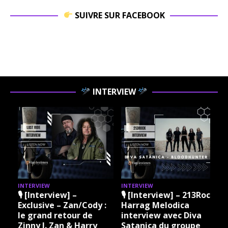
SUIVRE SUR FACEBOOK
INTERVIEW
INTERVIEW
INTERVIEW
I
🎙 [Interview] –
🎙 [Interview] – 213Rock
Exclusive – Zan/Cody :
Harrag Melodica
le grand retour de
interview avec Diva
Zinny J. Zan & Harry
Satanica du groupe