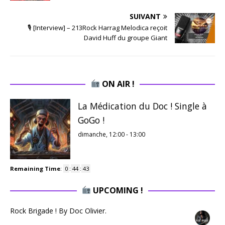
SUIVANT
🎙 [Interview] – 213Rock Harrag Melodica reçoit
David Huff du groupe Giant
ON AIR !
La Médication du Doc ! Single à
GoGo !
dimanche, 12:00
-
13:00
Remaining Time
:
0
:
44
:
43
UPCOMING !
Rock Brigade ! By Doc Olivier.