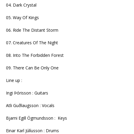
04. Dark Crystal
05. Way Of Kings
06. Ride The Distant Storm
07. Creatures Of The Night
08. Into The Forbidden Forest
09. There Can Be Only One
Line up :
Ingi Þórisson : Guitars
Atli Guðlaugsson : Vocals
Bjarni Egill Ögmundsson : Keys
Einar Karl Júlíusson : Drums