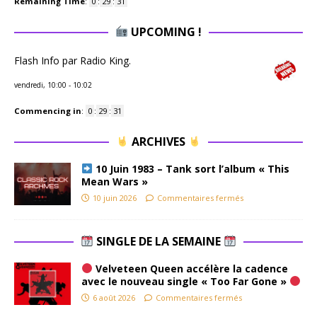
Remaining Time
:
0
:
29
:
31
UPCOMING !
Flash Info par Radio King.
vendredi, 10:00
-
10:02
Commencing in
:
0
:
29
:
31
ARCHIVES
10 Juin 1983 – Tank sort l’album « This
Mean Wars »
10 juin 2026
Commentaires fermés
SINGLE DE LA SEMAINE
Velveteen Queen accélère la cadence
avec le nouveau single « Too Far Gone »
6 août 2026
Commentaires fermés