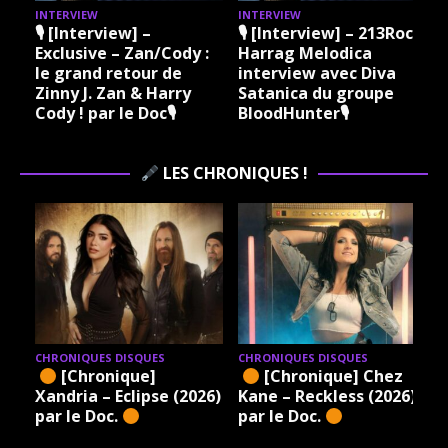
INTERVIEW
INTERVIEW
I
🎙 [Interview] –
🎙 [Interview] – 213Rock
Exclusive – Zan/Cody :
Harrag Melodica
le grand retour de
interview avec Diva
Zinny J. Zan & Harry
Satanica du groupe
Cody ! par le Doc🎙
BloodHunter🎙
LES CHRONIQUES !
CHRONIQUES DISQUES
CHRONIQUES DISQUES
[Chronique]
[Chronique] Chez
Xandria – Eclipse (2026)
Kane – Reckless (2026)
par le Doc.
par le Doc.