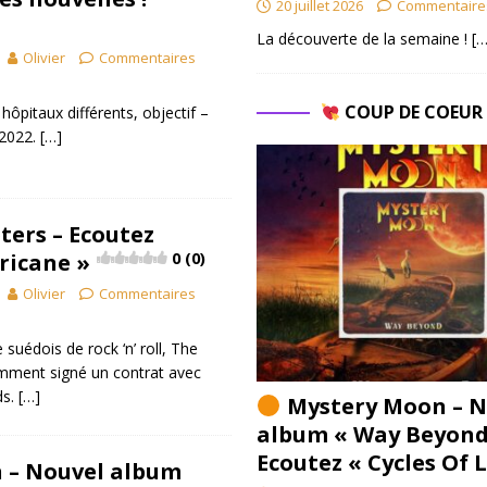
20 juillet 2026
Commentaire
La découverte de la semaine !
[…
Olivier
Commentaires
COUP DE COEU
ôpitaux différents, objectif –
 2022.
[…]
ters – Ecoutez
ricane »
0 (0)
Olivier
Commentaires
suédois de rock ‘n’ roll, The
emment signé un contrat avec
ds.
[…]
Mystery Moon – N
album « Way Beyond
Ecoutez « Cycles Of 
 – Nouvel album