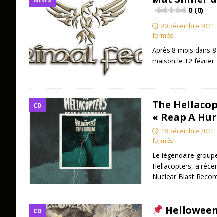
NEWS
0 (0)
20 décembre 2021
fermés
Après 8 mois dans 8 h
maison le 12 février
The Hellacop
CD
« Reap A Hur
18 décembre 2021
fermés
Le légendaire groupe 
Hellacopters, a réc
Nuclear Blast Recor
Helloween
CD