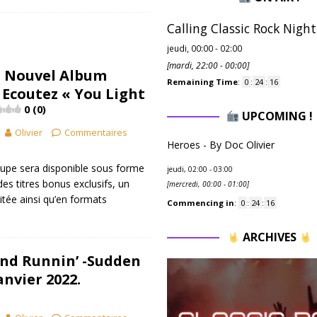
Calling Classic Rock Night
jeudi, 00:00
-
02:00
[
mardi, 22:00
-
00:00
]
 – Nouvel Album
Remaining Time
:
0
:
24
:
14
 Ecoutez « You Light
0 (0)
UPCOMING !
Olivier
Commentaires
Heroes - By Doc Olivier
upe sera disponible sous forme
jeudi, 02:00
-
03:00
es titres bonus exclusifs, un
[
mercredi, 00:00
-
01:00
]
mitée ainsi qu’en formats
Commencing in
:
0
:
24
:
14
ARCHIVES
nd Runnin’ -Sudden
anvier 2022.