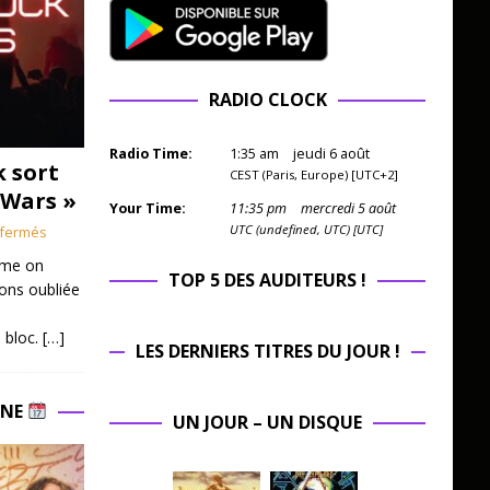
RADIO CLOCK
Radio Time:
1
:
35
am
jeudi 6 août
k sort
CEST (Paris, Europe) [UTC+2]
 Wars »
Your Time:
11
:
35
pm
mercredi 5 août
UTC (undefined, UTC) [UTC]
fermés
mme on
TOP 5 DES AUDITEURS !
ions oubliée
 bloc.
[…]
LES DERNIERS TITRES DU JOUR !
INE
UN JOUR – UN DISQUE