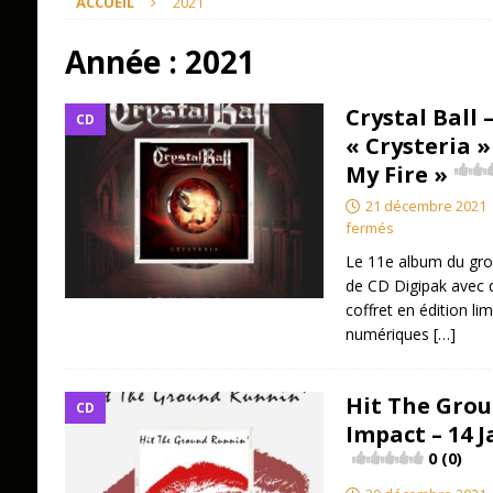
ACCUEIL
2021
Année :
2021
Crystal Ball
CD
« Crysteria »
My Fire »
21 décembre 2021
fermés
Le 11e album du gro
de CD Digipak avec d
coffret en édition li
numériques
[…]
Hit The Grou
CD
Impact – 14 J
0 (0)