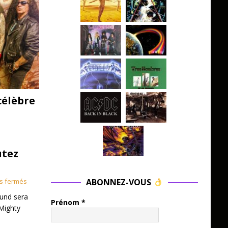
célèbre
utez
ABONNEZ-VOUS
s fermés
und sera
Prénom
*
Mighty