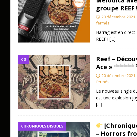
Melodica ave
groupe REEF 
20 décembre 2021
fermés
Harrag est en direct
REEF !
[…]
Reef – Décou
CD
Ace »
20 décembre 2021
fermés
Le nouveau single d
est une explosion jo
[…]
[Chronique
CHRONIQUES DISQUES
– Horrors fro