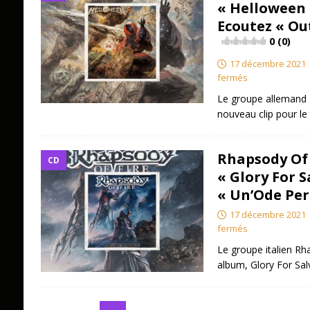
« Helloween 
Ecoutez « Out
0 (0)
17 décembre 2021
fermés
Le groupe allemand
nouveau clip pour le 
Rhapsody Of
CD
« Glory For S
« Un’Ode Per
17 décembre 2021
fermés
Le groupe italien Rh
album, Glory For Sa