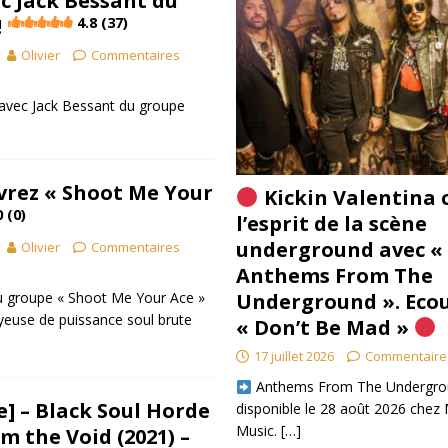
c Jack Bessant du
!
4.8 (37)
Olivier
Commentaires
 avec Jack Bessant du groupe
vrez « Shoot Me Your
Kickin Valentina 
0 (0)
l’esprit de la scène
underground avec «
Olivier
Commentaires
Anthems From The
u groupe « Shoot Me Your Ace »
Underground ». Eco
yeuse de puissance soul brute
« Don’t Be Mad »
17 juillet 2026
Commentaire
​ Anthems From The Undergro
] – Black Soul Horde
disponible le 28 août 2026 chez 
Music.
[…]
m the Void (2021) –