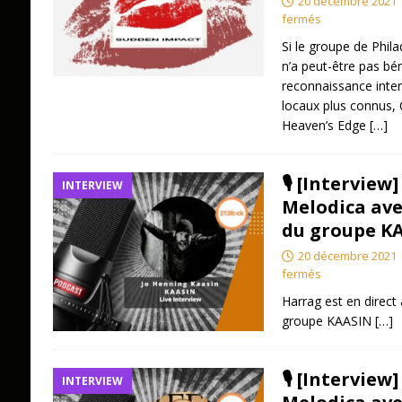
20 décembre 2021
fermés
Si le groupe de Phil
n’a peut-être pas bé
reconnaissance inte
locaux plus connus, C
Heaven’s Edge
[…]
🎙 [Interview
INTERVIEW
Melodica ave
du groupe KA
20 décembre 2021
fermés
Harrag est en direct
groupe KAASIN
[…]
🎙 [Interview
INTERVIEW