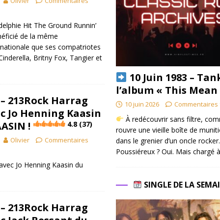
Olivier
Commentaires
adelphie Hit The Ground Runnin’
néficié de la même
rnationale que ses compatriotes
inderella, Britny Fox, Tangier et
10 Juin 1983 – Tan
l’album « This Mean
] – 213Rock Harrag
10 juin 2026
Commentaires 
c Jo Henning Kaasin
À redécouvrir sans filtre, co
ASIN !
4.8 (37)
rouvre une vieille boîte de munit
Olivier
Commentaires
dans le grenier d’un oncle rocker.
Poussiéreux ? Oui. Mais chargé à
 avec Jo Henning Kaasin du
SINGLE DE LA SEMA
] – 213Rock Harrag