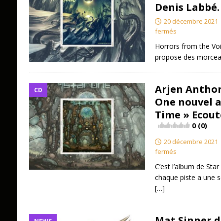
Denis Labbé.
20 décembre 2021
fermés
Horrors from the Voi
propose des morcea
Arjen Anthon
CD
One nouvel a
Time » Ecout
0 (0)
20 décembre 2021
fermés
C’est l’album de Star
chaque piste a une s
[…]
Mat Sinner d