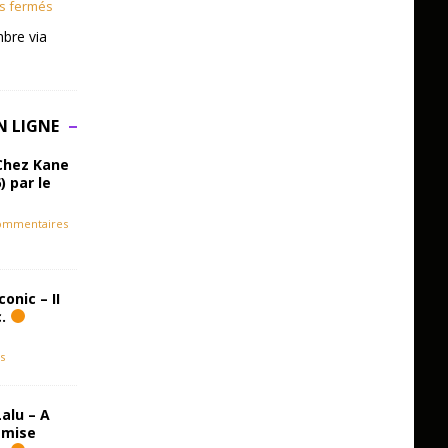
s fermés
bre via
N LIGNE
Chez Kane
) par le
ommentaires
onic – II
c.
s
alu – A
emise