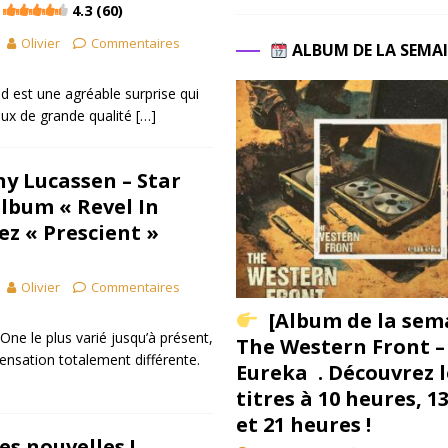
4.3 (60)
Olivier
Commentaires
ALBUM DE LA SEMA
d est une agréable surprise qui
ux de grande qualité
[…]
y Lucassen – Star
lbum « Revel In
ez « Prescient »
Olivier
Commentaires
[Album de la sem
 One le plus varié jusqu’à présent,
The Western Front –
ensation totalement différente.
Eureka . Découvrez l
titres à 10 heures, 1
et 21 heures !
es nouvelles !