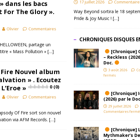
17 juillet 2026
Commentaire
» dans les bacs
 For The Glory ».
Way Beyond sortira le 18 septem
Pride & Joy Music !
[…]
Olivier
Commentaires
CHRONIQUES DISQUES E
 HELLOWEEN, partage un
[Chronique] 
titre « Mass Pollution »
[…]
– Reckless (2026
Doc.
3 août 2026
C
 Fire Nouvel album
fermés
alvation » . Ecoutez
 L’Eroe »
0 (0)
[Chronique] Ic
Olivier
Commentaires
(2026) par le Do
29 juillet 2026
Commentaires fermé
apsody Of Fire sort son nouvel
lvation via AFM Records.
[…]
[Chronique] L
Mythmaker’s D