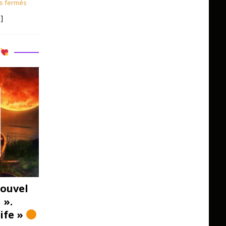
s fermés
]
R
ouvel
 ».
Life »