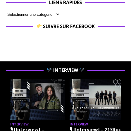
LIENS RAPIDES
SUIVRE SUR FACEBOOK
INTERVIEW
INTERVIEW
INTERVIEW
I
🎙 [Interview] –
🎙 [Interview] – 213Rock