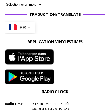
TRADUCTION/TRANSLATE
FR
APPLICATION VINYLESTIMES
RADIO CLOCK
Radio Time:
9
:
17
am
vendredi 7 août
CEST (Paris, Europe) [UTC+2]