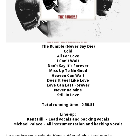
The Rumble (Never Say Die)
Cold
All For Love
I Can’t Wait
Don’t Say It’s Forever
Miss Up To No Good
Heaven Can Wait
Does It Feel Like Love
Love Can Last Forever
Never Be Mine
Still In Love
Total running time: 0.50.51
Line-up:
Kent Hilli – Lead vocals and backing vocals
Michael Palace – All instrumentation and backing vocals
La carrière musicale de Kent a débuté plus tard que la