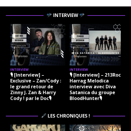
INTERVIEW
INTERVIEW
INTERVIEW
I
🎙 [Interview] –
🎙 [Interview] – 213Rock
Exclusive – Zan/Cody :
Harrag Melodica
le grand retour de
interview avec Diva
Zinny J. Zan & Harry
Satanica du groupe
Cody ! par le Doc🎙
BloodHunter🎙
LES CHRONIQUES !