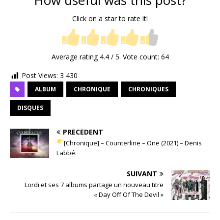
How useful was this post?
Click on a star to rate it!
Average rating
4.4
/ 5. Vote count:
64
Post Views:
3 430
ALBUM
CHRONIQUE
CHRONIQUES
DISQUES
PRÉCÉDENT
[Chronique] – Counterline – One (2021) – Denis
Labbé.
SUIVANT
Lordi et ses 7 albums partage un nouveau titre
« Day Off Of The Devil »