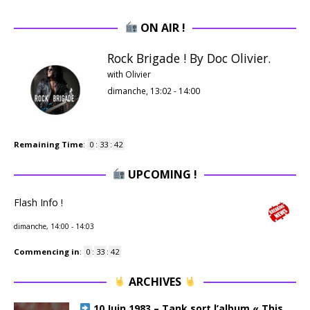
ON AIR !
Rock Brigade ! By Doc Olivier.
with Olivier
dimanche, 13:02
-
14:00
Remaining Time
:
0
:
33
:
41
UPCOMING !
Flash Info !
dimanche, 14:00
-
14:03
Commencing in
:
0
:
33
:
41
ARCHIVES
10 Juin 1983 – Tank sort l’album « This