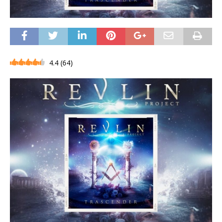
4.4
(
64
)