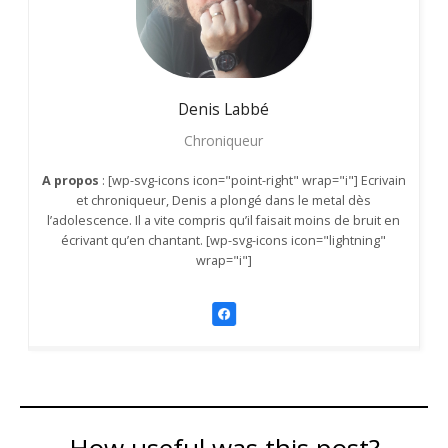
Denis
Labbé
Chroniqueur
A propos
: [wp-svg-icons icon="point-right" wrap="i"] Ecrivain
et chroniqueur, Denis a plongé dans le metal dès
l’adolescence. Il a vite compris qu’il faisait moins de bruit en
écrivant qu’en chantant. [wp-svg-icons icon="lightning"
wrap="i"]