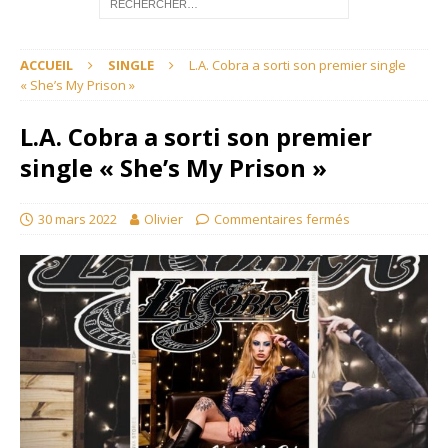
ACCUEIL
SINGLE
L.A. Cobra a sorti son premier single
« She’s My Prison »
L.A. Cobra a sorti son premier
single « She’s My Prison »
30 mars 2022
Olivier
Commentaires fermés