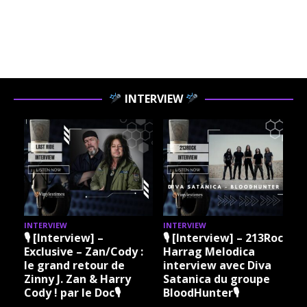
INTERVIEW
INTERVIEW
INTERVIEW
I
🎙 [Interview] –
🎙 [Interview] – 213Rock
Exclusive – Zan/Cody :
Harrag Melodica
le grand retour de
interview avec Diva
Zinny J. Zan & Harry
Satanica du groupe
Cody ! par le Doc🎙
BloodHunter🎙