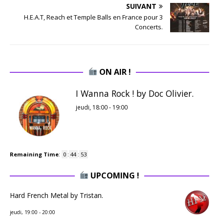
SUIVANT
H.E.A.T, Reach et Temple Balls en France pour 3
Concerts.
ON AIR !
I Wanna Rock ! by Doc Olivier.
jeudi, 18:00
-
19:00
Remaining Time
:
0
:
44
:
52
UPCOMING !
Hard French Metal by Tristan.
jeudi, 19:00
-
20:00