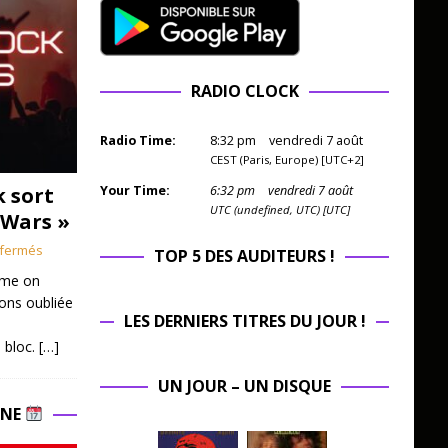
RADIO CLOCK
Radio Time:
8
:
32
pm
vendredi 7 août
CEST (Paris, Europe) [UTC+2]
k sort
Your Time:
6
:
32
pm
vendredi 7 août
UTC (undefined, UTC) [UTC]
 Wars »
fermés
TOP 5 DES AUDITEURS !
mme on
ions oubliée
LES DERNIERS TITRES DU JOUR !
 bloc.
[…]
UN JOUR – UN DISQUE
INE