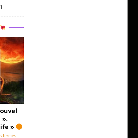
]
R
ouvel
 ».
Life »
s fermés