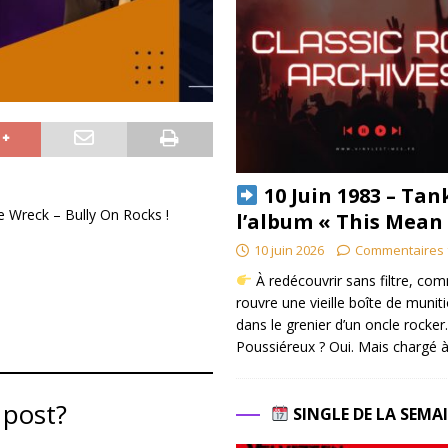
10 Juin 1983 – Tan
e Wreck – Bully On Rocks !
l’album « This Mean
10 juin 2026
Commentaires 
À redécouvrir sans filtre, co
rouvre une vieille boîte de munit
dans le grenier d’un oncle rocker.
Poussiéreux ? Oui. Mais chargé à
 post?
SINGLE DE LA SEMA