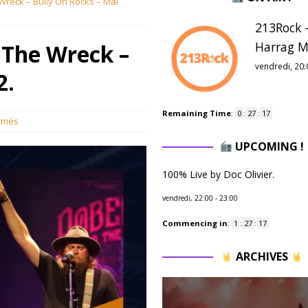
 Wreck – Bully On Rocks – Mai
213Rock -
Harrag M
& The Wreck –
vendredi, 20:
2.
Remaining Time
:
0
:
27
:
16
rmés
UPCOMING !
100% Live by Doc Olivier.
vendredi, 22:00
-
23:00
Commencing in
:
1
:
27
:
16
ARCHIVES