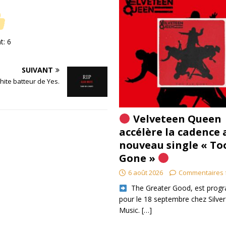
nt:
6
SUIVANT
hite batteur de Yes.
Velveteen Queen
accélère la cadence 
nouveau single « To
Gone »
6 août 2026
Commentaires 
​ The Greater Good, est pro
pour le 18 septembre chez Silver
Music.
[…]