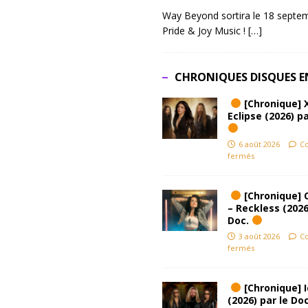
Way Beyond sortira le 18 septem
Pride & Joy Music !
[…]
CHRONIQUES DISQUES E
[Chronique] 
Eclipse (2026) pa
6 août 2026
C
fermés
[Chronique] 
– Reckless (2026
Doc.
3 août 2026
C
fermés
[Chronique] Ic
(2026) par le Do