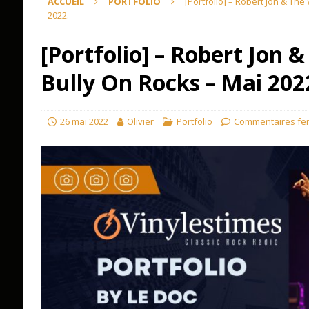
ACCUEIL
PORTFOLIO
[Portfolio] – Robert Jon & The
2022.
[Portfolio] – Robert Jon 
Bully On Rocks – Mai 202
26 mai 2022
Olivier
Portfolio
Commentaires fe