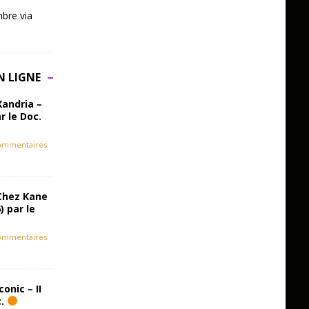
bre via
N LIGNE
Xandria –
r le Doc.
ommentaires
Chez Kane
) par le
ommentaires
onic – II
c.