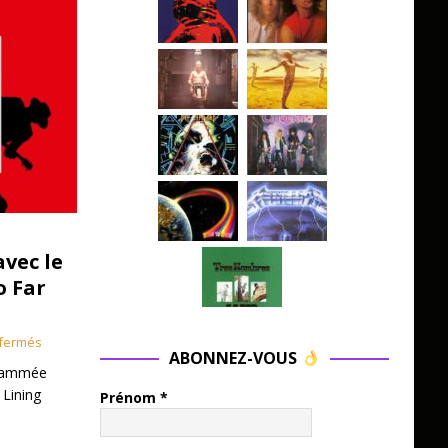
avec le
o Far
fermés
ABONNEZ-VOUS
grammée
 Lining
Prénom
*