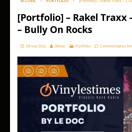
ACCUEIL
PORTFOLIO
[Portfolio] – Rakel Traxx – 21
[Portfolio] – Rakel Traxx
– Bully On Rocks
28 mai 2022
Olivier
Portfolio
Commentaires fe