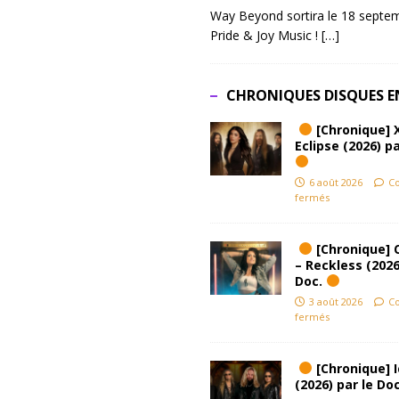
Way Beyond sortira le 18 septem
Pride & Joy Music !
[…]
CHRONIQUES DISQUES E
[Chronique] 
Eclipse (2026) pa
6 août 2026
C
fermés
[Chronique] 
– Reckless (2026
Doc.
3 août 2026
C
fermés
[Chronique] Ic
(2026) par le Do