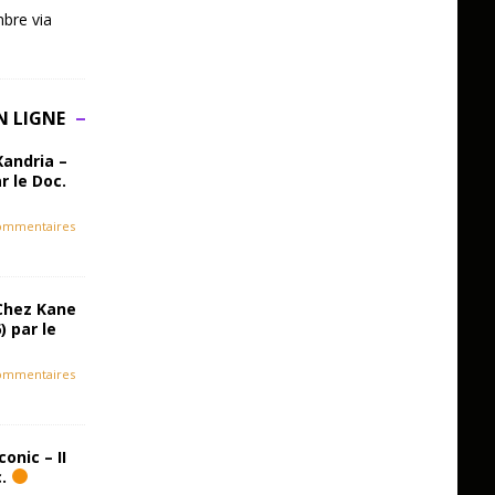
bre via
N LIGNE
Xandria –
r le Doc.
ommentaires
Chez Kane
) par le
ommentaires
onic – II
c.