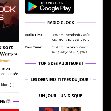
RADIO CLOCK
Radio Time:
3
:
50
am
vendredi 7 août
CEST (Paris, Europe) [UTC+2]
k sort
Your Time:
1
:
50
am
vendredi 7 août
UTC (undefined, UTC) [UTC]
 Wars »
fermés
TOP 5 DES AUDITEURS !
mme on
ions oubliée
LES DERNIERS TITRES DU JOUR !
 bloc.
[…]
UN JOUR – UN DISQUE
INE