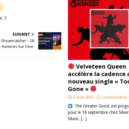
nt:
7
SUIVANT
 – Dreamcatcher – 28
– Asnieres Sur Oise.
Velveteen Queen
accélère la cadence 
nouveau single « To
Gone »
6 août 2026
Commentaires 
​ The Greater Good, est pro
pour le 18 septembre chez Silver
Music.
[…]