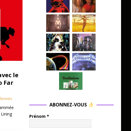
avec le
o Far
fermés
ABONNEZ-VOUS
grammée
 Lining
Prénom
*