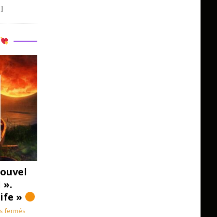
]
R
ouvel
 ».
Life »
s fermés