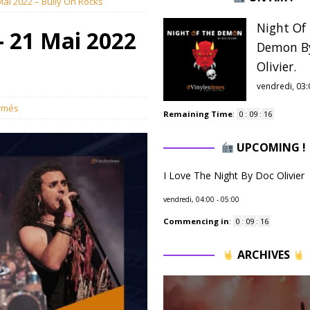
 Mai 2022 – Bully On Rocks
Night Of
 – 21 Mai 2022
Demon B
Olivier.
vendredi, 03:
rmés
Remaining Time
:
0
:
09
:
15
UPCOMING !
I Love The Night By Doc Olivier
vendredi, 04:00
-
05:00
Commencing in
:
0
:
09
:
15
ARCHIVES