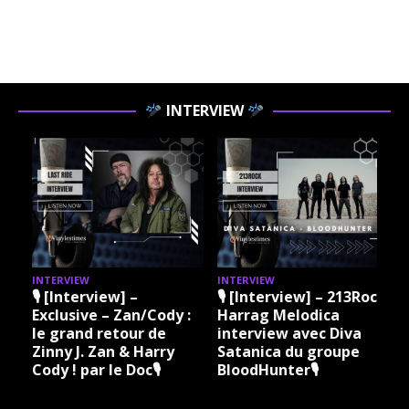
INTERVIEW
INTERVIEW
INTERVIEW
I
🎙 [Interview] –
🎙 [Interview] – 213Rock
Exclusive – Zan/Cody :
Harrag Melodica
le grand retour de
interview avec Diva
Zinny J. Zan & Harry
Satanica du groupe
Cody ! par le Doc🎙
BloodHunter🎙