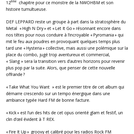
ème
12
chapitre pour ce monstre de la NWOHBM et son
histoire tumultueuse.
DEF LEPPARD reste un groupe à part dans la stratosphère du
Metal « High N Dry » et « Let It Go » résonnant encore dans
nos têtes pour nous conduire à l’incroyable « Pyromania » qui
mit le feu aux poudres en provoquant quelques temps plus
tard une « Hysteria » collective, mais aussi une polémique sur la
place du combo, jugé trop aventureux et commercial,
« Slang » sera la transition vers d’autres horizons pour revenir
plus pop par la suite. Alors, que penser de cette nouvelle
offrande ?
« Take What You Want » est le premier titre de cet album qui
démarre crescendo sur un tempo énergique dans une
ambiance typée Hard FM de bonne facture.
« Kick » est l’un des hits de cet opus orienté glam et festif, un
clin d’œil évident à T REX.
« Fire It Up » groovy et calibré pour les radios Rock FM