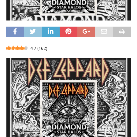
4.7
(
162
)