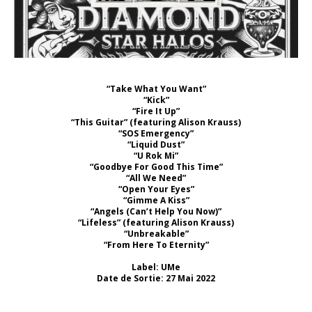
“Take What You Want”
“Kick”
“Fire It Up”
“This Guitar” (featuring Alison Krauss)
“SOS Emergency”
“Liquid Dust”
“U Rok Mi”
“Goodbye For Good This Time”
“All We Need”
“Open Your Eyes”
“Gimme A Kiss”
“Angels (Can’t Help You Now)”
“Lifeless” (featuring Alison Krauss)
“Unbreakable”
“From Here To Eternity”
Label: UMe
Date de Sortie: 27 Mai 2022