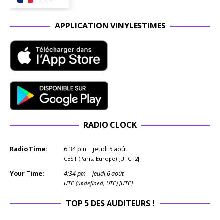
APPLICATION VINYLESTIMES
RADIO CLOCK
Radio Time:
6
:
34
pm
jeudi 6 août
CEST (Paris, Europe) [UTC+2]
Your Time:
4
:
34
pm
jeudi 6 août
UTC (undefined, UTC) [UTC]
TOP 5 DES AUDITEURS !