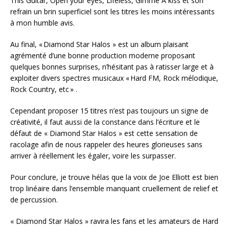
This Guitar, Open your eyes, Lifeless, Gimme A kiss et son
refrain un brin superficiel sont les titres les moins intéressants
à mon humble avis.
Au final, « Diamond Star Halos » est un album plaisant
agrémenté d’une bonne production moderne proposant
quelques bonnes surprises, n’hésitant pas à ratisser large et à
exploiter divers spectres musicaux « Hard FM, Rock mélodique,
Rock Country, etc » .
Cependant proposer 15 titres n’est pas toujours un signe de
créativité, il faut aussi de la constance dans l’écriture et le
défaut de « Diamond Star Halos » est cette sensation de
racolage afin de nous rappeler des heures glorieuses sans
arriver à réellement les égaler, voire les surpasser.
Pour conclure, je trouve hélas que la voix de Joe Elliott est bien
trop linéaire dans l’ensemble manquant cruellement de relief et
de percussion.
« Diamond Star Halos » ravira les fans et les amateurs de Hard