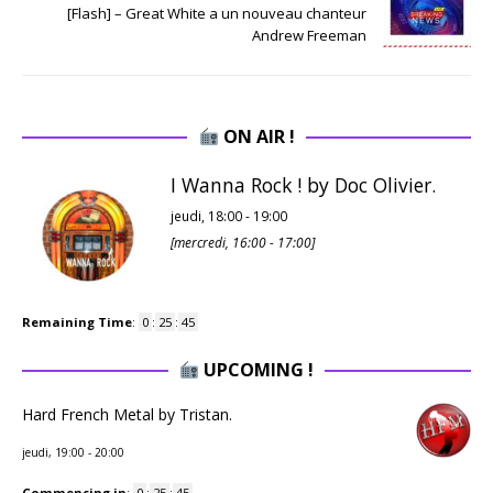
[Flash] – Great White a un nouveau chanteur
Andrew Freeman
ON AIR !
I Wanna Rock ! by Doc Olivier.
jeudi, 18:00
-
19:00
[
mercredi, 16:00
-
17:00
]
Remaining Time
:
0
:
25
:
44
UPCOMING !
Hard French Metal by Tristan.
jeudi, 19:00
-
20:00
Commencing in
:
0
:
25
:
44