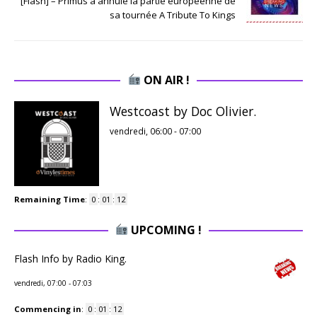
[Flash] – Primus a annulé la partie européenne de
sa tournée A Tribute To Kings
ON AIR !
Westcoast by Doc Olivier.
vendredi, 06:00
-
07:00
Remaining Time
:
0
:
01
:
11
UPCOMING !
Flash Info by Radio King.
vendredi, 07:00
-
07:03
Commencing in
:
0
:
01
:
11