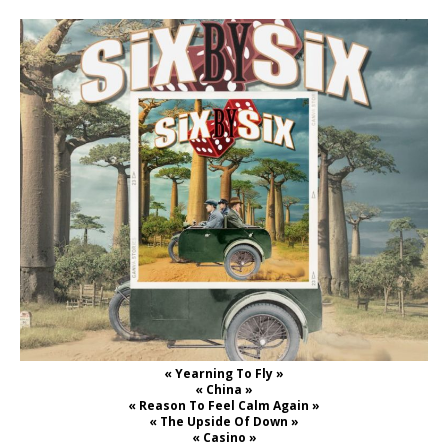
« Yearning To Fly »
« China »
« Reason To Feel Calm Again »
« The Upside Of Down »
« Casino »