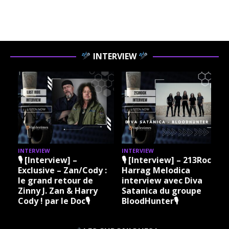
INTERVIEW
INTERVIEW
INTERVIEW
I
🎙 [Interview] –
🎙 [Interview] – 213Rock
Exclusive – Zan/Cody :
Harrag Melodica
le grand retour de
interview avec Diva
Zinny J. Zan & Harry
Satanica du groupe
Cody ! par le Doc🎙
BloodHunter🎙