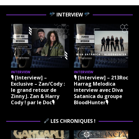
INTERVIEW
INTERVIEW
INTERVIEW
I
🎙 [Interview] –
🎙 [Interview] – 213Rock
Exclusive – Zan/Cody :
Harrag Melodica
le grand retour de
interview avec Diva
Zinny J. Zan & Harry
Satanica du groupe
Cody ! par le Doc🎙
BloodHunter🎙
LES CHRONIQUES !