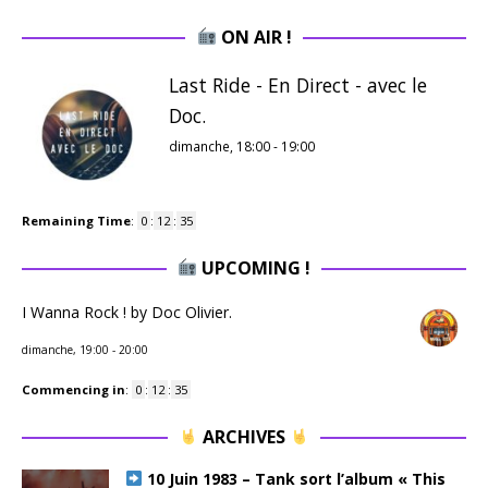
ON AIR !
Last Ride - En Direct - avec le
Doc.
dimanche, 18:00
-
19:00
Remaining Time
:
0
:
12
:
34
UPCOMING !
I Wanna Rock ! by Doc Olivier.
dimanche, 19:00
-
20:00
Commencing in
:
0
:
12
:
34
ARCHIVES
10 Juin 1983 – Tank sort l’album « This