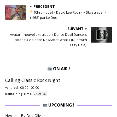
PRÉCÉDENT
[Chronique] – David Lee Roth – « Skyscraper »
(1988) par Le Doc.
SUIVANT
Avatar – nouvel extrait de « Dance Devil Dance ».
Ecoutez « Violence No Matter What » (Duet with
Lzzy Hale).
ON AIR !
Calling Classic Rock Night
vendredi, 00:00
-
02:00
Remaining Time
:
0
:
09
:
29
UPCOMING !
Heroes - By Doc Olivier