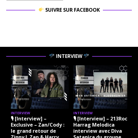
SUIVRE SUR FACEBOOK
INTERVIEW
INTERVIEW
INTERVIEW
I
🎙 [Interview] –
🎙 [Interview] – 213Rock
Exclusive – Zan/Cody :
Harrag Melodica
le grand retour de
interview avec Diva
Zinny J. Zan & Harry
Satanica du groupe