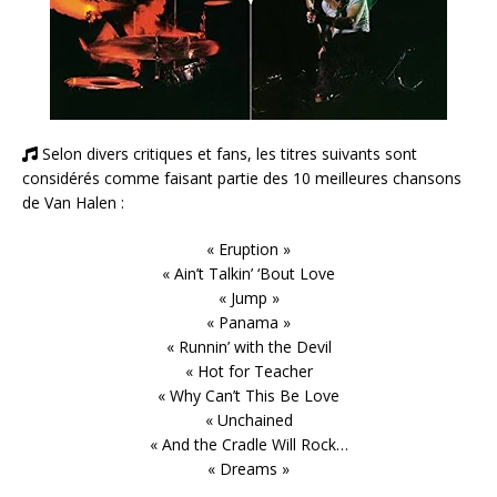
Selon divers critiques et fans, les titres suivants sont
considérés comme faisant partie des 10 meilleures chansons
de Van Halen :
« Eruption »
« Ain’t Talkin’ ‘Bout Love
« Jump »
« Panama »
« Runnin’ with the Devil
« Hot for Teacher
« Why Can’t This Be Love
« Unchained
« And the Cradle Will Rock…
« Dreams »