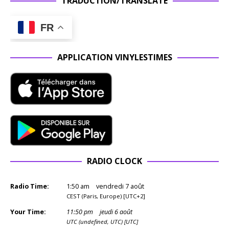
TRADUCTION/TRANSLATE
FR
APPLICATION VINYLESTIMES
RADIO CLOCK
Radio Time:
1
:
50
am
vendredi 7 août
CEST (Paris, Europe) [UTC+2]
Your Time:
11
:
50
pm
jeudi 6 août
UTC (undefined, UTC) [UTC]