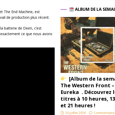
ALBUM DE LA SEMA
 et The End Machine, est
il de production plus récent.
a batterie de Deen, c’est
est exactement ce que nous avons
[Album de la sem
The Western Front –
Eureka . Découvrez l
titres à 10 heures, 1
et 21 heures !
20 juillet 2026
Commentaire