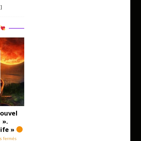
]
R
ouvel
 ».
Life »
s fermés