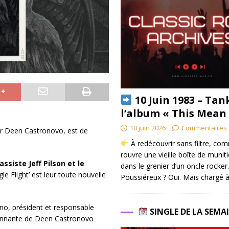
10 Juin 1983 – Tan
l’album « This Mean
10 juin 2026
Commentaires 
eur Deen Castronovo, est de
À redécouvrir sans filtre, co
rouvre une vieille boîte de munit
assiste Jeff Pilson et le
dans le grenier d’un oncle rocker.
le Flight’ est leur toute nouvelle
Poussiéreux ? Oui. Mais chargé à
ino, président et responsable
SINGLE DE LA SEMA
tonnante de Deen Castronovo