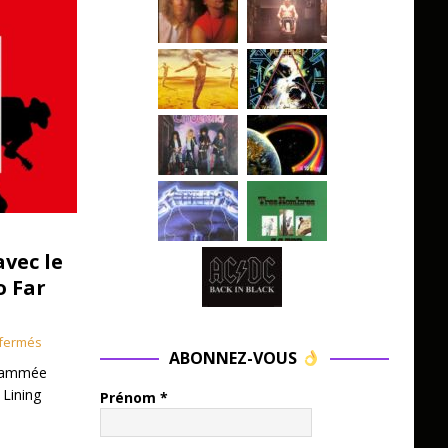
avec le
o Far
fermés
ABONNEZ-VOUS
grammée
 Lining
Prénom
*