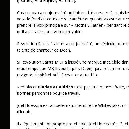
(Journey, Bad English, Hardline).
Castronovo a toujours été un batteur très respecté, mais les
voix de fond au cours de sa carrière et qui ont assisté aux c
prendre la voix principale sur « Mother, Father » pendant le 
qu’il avait aussi une voix incroyable.
Revolution Saints était, et a toujours été, un véhicule pour
talents de chanteur de Deen.
Si Revolution Saints MK I a laissé une marque indélébile dan
était temps que MK II voie le jour. Deen, qui a récemment r
revigoré, inspiré et prêt à chanter à tue-tête.
Remplacer
Blades et Aldrich
n’est pas une mince affaire, 
bonnes personnes pour ce travail.
Joel Hoekstra est actuellement membre de Whitesnake, du T
d’Iconic.
Il a également son propre projet solo, Joel Hoekstra’s 13, e