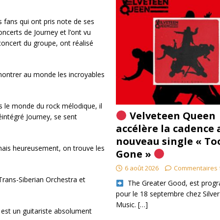
 fans qui ont pris note de ses
oncerts de Journey et l’ont vu
concert du groupe, ont réalisé
 montrer au monde les incroyables
s le monde du rock mélodique, il
Velveteen Queen
éintégré Journey, se sent
accélère la cadence 
nouveau single « To
mais heureusement, on trouve les
Gone »
6 août 2026
Commentaires 
rans-Siberian Orchestra et
​ The Greater Good, est pro
pour le 18 septembre chez Silver
Music.
[…]
t est un guitariste absolument