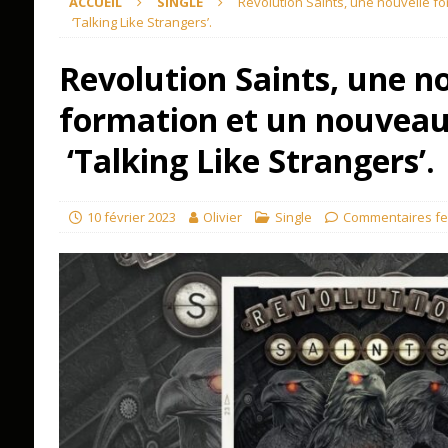
ACCUEIL
SINGLE
Revolution Saints, une nouvelle fo
‘Talking Like Strangers’.
Revolution Saints, une n
formation et un nouveau 
‘Talking Like Strangers’.
10 février 2023
Olivier
Single
Commentaires f