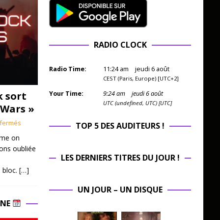
RADIO CLOCK
Radio Time:
11
:
24
am
jeudi 6 août
CEST (Paris, Europe) [UTC+2]
k sort
Your Time:
9
:
24
am
jeudi 6 août
UTC (undefined, UTC) [UTC]
 Wars »
fermés
TOP 5 DES AUDITEURS !
mme on
ions oubliée
LES DERNIERS TITRES DU JOUR !
 bloc.
[…]
UN JOUR – UN DISQUE
INE