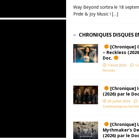
Way Beyond sortira le 18 septem
Pride & Joy Music !
[…]
CHRONIQUES DISQUES E
[Chronique] 
– Reckless (2026
Doc.
3 août 2026
C
fermés
[Chronique] Ic
(2026) par le Do
29 juillet 2026
Commentaires fermé
[Chronique] L
Mythmaker’s D
(2026) par le Do