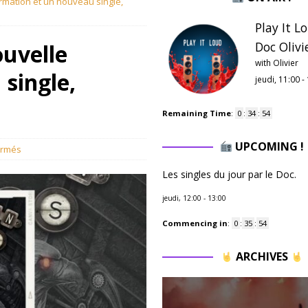
rmation et un nouveau single,
Play It L
Doc Olivie
ouvelle
with Olivier
single,
jeudi, 11:00
-
Remaining Time
:
0
:
34
:
52
UPCOMING !
ermés
Les singles du jour par le Doc.
jeudi, 12:00
-
13:00
Commencing in
:
0
:
35
:
52
ARCHIVES