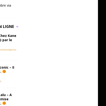
bre via
N LIGNE
Chez Kane
) par le
ommentaires
onic – II
c.
s
alu – A
emise
c.