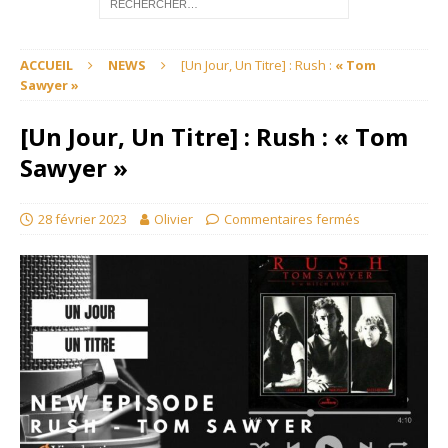
ACCUEIL
NEWS
[Un Jour, Un Titre] : Rush :
« Tom
Sawyer »
[Un Jour, Un Titre] : Rush :
« Tom
Sawyer »
28 février 2023
Olivier
Commentaires fermés