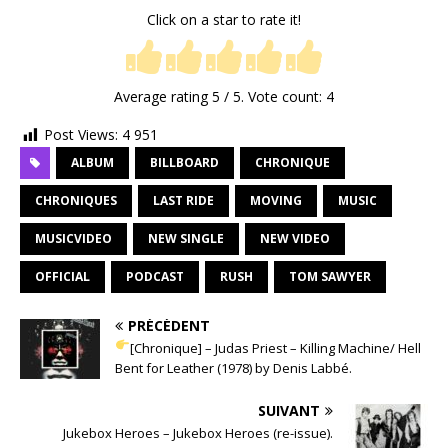
Click on a star to rate it!
Average rating
5
/ 5. Vote count:
4
Post Views:
4 951
ALBUM
BILLBOARD
CHRONIQUE
CHRONIQUES
LAST RIDE
MOVING
MUSIC
MUSICVIDEO
NEW SINGLE
NEW VIDEO
OFFICIAL
PODCAST
RUSH
TOM SAWYER
PRÉCÉDENT
[Chronique] – Judas Priest – Killing Machine/ Hell
Bent for Leather (1978) by Denis Labbé.
SUIVANT
Jukebox Heroes – Jukebox Heroes (re-issue).