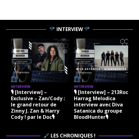
INTERVIEW
INTERVIEW
INTERVIEW
I
🎙 [Interview] –
🎙 [Interview] – 213Rock
Exclusive – Zan/Cody :
Harrag Melodica
le grand retour de
interview avec Diva
Zinny J. Zan & Harry
Satanica du groupe
Cody ! par le Doc🎙
BloodHunter🎙
LES CHRONIQUES !