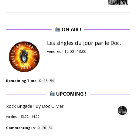
ON AIR !
Les singles du jour par le Doc.
vendredi, 12:00
-
13:00
Remaining Time
:
0
:
18
:
53
UPCOMING !
Rock Brigade ! By Doc Olivier.
vendredi, 13:02
-
14:00
Commencing in
:
0
:
20
:
53