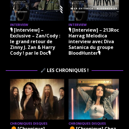
INTERVIEW
INTERVIEW
I
🎙 [Interview] –
🎙 [Interview] – 213Rock
Exclusive – Zan/Cody :
Harrag Melodica
le grand retour de
interview avec Diva
Zinny J. Zan & Harry
Satanica du groupe
Cody ! par le Doc🎙
BloodHunter🎙
LES CHRONIQUES !
CHRONIQUES DISQUES
CHRONIQUES DISQUES
[Chronique]
[Chronique] Chez