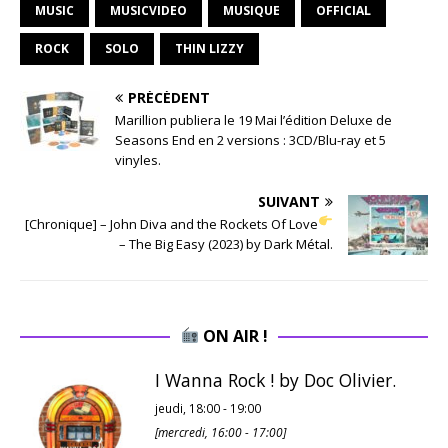
MUSIC
MUSICVIDEO
MUSIQUE
OFFICIAL
ROCK
SOLO
THIN LIZZY
PRÉCÉDENT
Marillion publiera le 19 Mai l’édition Deluxe de
Seasons End en 2 versions : 3CD/Blu-ray et 5
vinyles.
SUIVANT
[Chronique] – John Diva and the Rockets Of Love
– The Big Easy (2023) by Dark Métal.
ON AIR !
I Wanna Rock ! by Doc Olivier.
jeudi, 18:00
-
19:00
[
mercredi, 16:00
-
17:00
]