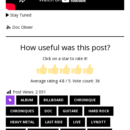
Stay Tuned
Doc Olivier
How useful was this post?
Click on a star to rate it!
Average rating
4.8
/ 5. Vote count:
36
Post Views:
2 051
ALBUM
BILLBOARD
CHRONIQUE
CHRONIQUES
DOC
GUITARE
HARD ROCK
HEAVY METAL
LAST RIDE
LIVE
LYNOTT