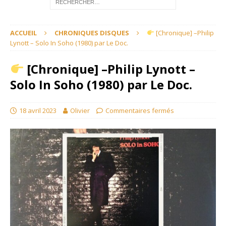
ACCUEIL
CHRONIQUES DISQUES
[Chronique] –Philip
Lynott – Solo In Soho (1980) par Le Doc.
[Chronique] –Philip Lynott –
Solo In Soho (1980) par Le Doc.
18 avril 2023
Olivier
Commentaires fermés