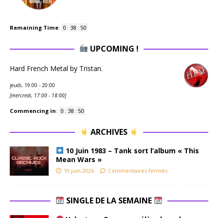
Remaining Time
:
0
:
38
:
49
UPCOMING !
Hard French Metal by Tristan.
jeudi, 19:00
-
20:00
[
mercredi, 17:00
-
18:00
]
Commencing in
:
0
:
38
:
49
ARCHIVES
10 Juin 1983 – Tank sort l’album « This
Mean Wars »
10 juin 2026
Commentaires fermés
SINGLE DE LA SEMAINE