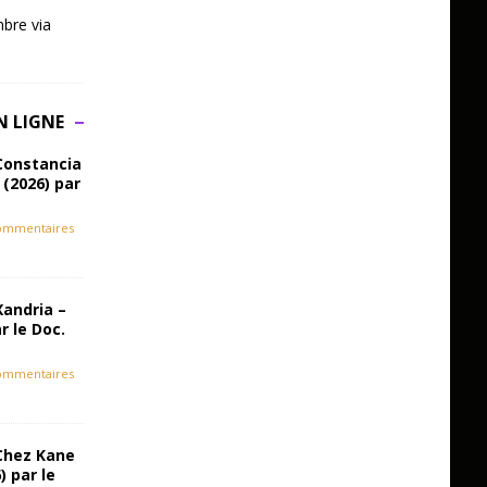
bre via
N LIGNE
Constancia
 (2026) par
ommentaires
Xandria –
r le Doc.
ommentaires
Chez Kane
) par le