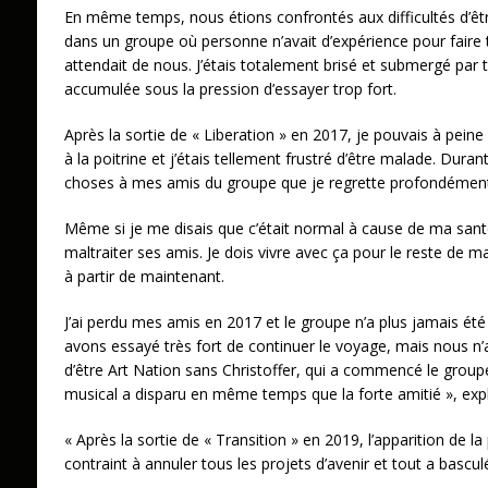
En même temps, nous étions confrontés aux difficultés d’ê
dans un groupe où personne n’avait d’expérience pour faire 
attendait de nous. J’étais totalement brisé et submergé par to
accumulée sous la pression d’essayer trop fort.
Après la sortie de « Liberation » en 2017, je pouvais à pein
à la poitrine et j’étais tellement frustré d’être malade. Durant 
choses à mes amis du groupe que je regrette profondément 
Même si je me disais que c’était normal à cause de ma sant
maltraiter ses amis. Je dois vivre avec ça pour le reste de ma
à partir de maintenant.
J’ai perdu mes amis en 2017 et le groupe n’a plus jamais ét
avons essayé très fort de continuer le voyage, mais nous n’
d’être Art Nation sans Christoffer, qui a commencé le group
musical a disparu en même temps que la forte amitié », expl
« Après la sortie de « Transition » en 2019, l’apparition de
contraint à annuler tous les projets d’avenir et tout a bascul