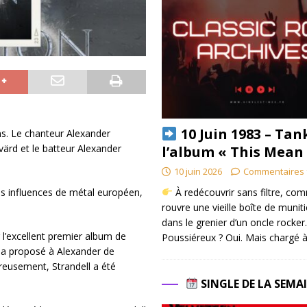
10 Juin 1983 – Tan
ns. Le chanteur Alexander
Svärd et le batteur Alexander
l’album « This Mean
10 juin 2026
Commentaires 
À redécouvrir sans filtre, co
 influences de métal européen,
rouvre une vieille boîte de munit
dans le grenier d’un oncle rocker.
r l’excellent premier album de
Poussiéreux ? Oui. Mais chargé à
l a proposé à Alexander de
reusement, Strandell a été
SINGLE DE LA SEMA