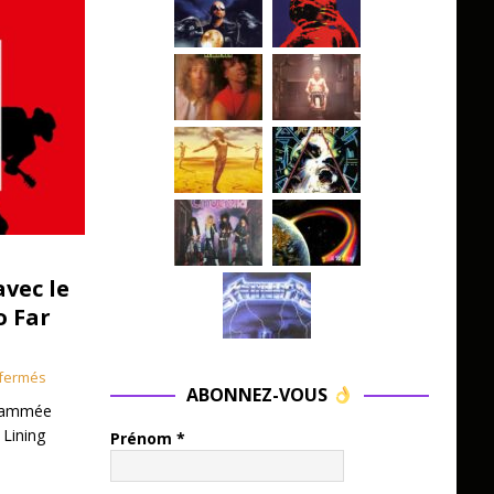
avec le
o Far
fermés
ABONNEZ-VOUS
grammée
 Lining
Prénom
*