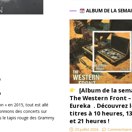
ALBUM DE LA SEMA
s
[Album de la sem
s
The Western Front –
Eureka . Découvrez l
n » en 2015, tout est allé
onnions des concerts sur
titres à 10 heures, 1
ns le tapis rouge des Grammy
et 21 heures !
20 juillet 2026
Commentaire