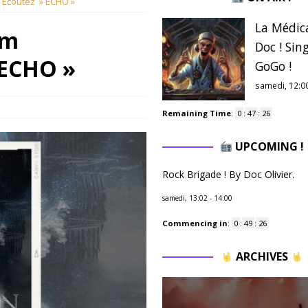
. Ecoutez » ECHO »
La Médic
um
Doc ! Sing
 ECHO »
GoGo !
samedi, 12:0
Remaining Time
:
0
:
47
:
25
UPCOMING !
Rock Brigade ! By Doc Olivier.
samedi, 13:02
-
14:00
Commencing in
:
0
:
49
:
25
ARCHIVES