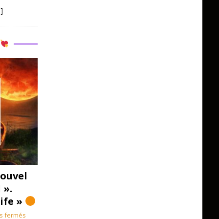
]
R
ouvel
 ».
Life »
s fermés