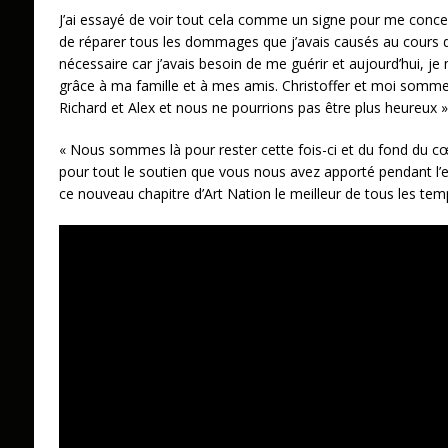
J’ai essayé de voir tout cela comme un signe pour me conc
de réparer tous les dommages que j’avais causés au cours d
nécessaire car j’avais besoin de me guérir et aujourd’hui, je
grâce à ma famille et à mes amis. Christoffer et moi som
Richard et Alex et nous ne pourrions pas être plus heureux »,
« Nous sommes là pour rester cette fois-ci et du fond du cœ
pour tout le soutien que vous nous avez apporté pendant l’
ce nouveau chapitre d’Art Nation le meilleur de tous les temp