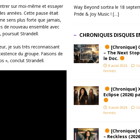
entrer sur moi-même et essayer
Way Beyond sortira le 18 septem
es années. Cette pause était
Pride & Joy Music !
[…]
 me sens plus forte que jamais,
mes de nouveau ensemble avec
 poursuit Strandell.
CHRONIQUES DISQUES E
ur, je suis très reconnaissant
[Chronique] 
– The Next Stop
existence du groupe. Faisons de
le Doc.
s », conclut Strandell.
8 août 2026
C
fermés
[Chronique] 
Eclipse (2026) pa
6 août 2026
C
fermés
[Chronique] 
– Reckless (2026