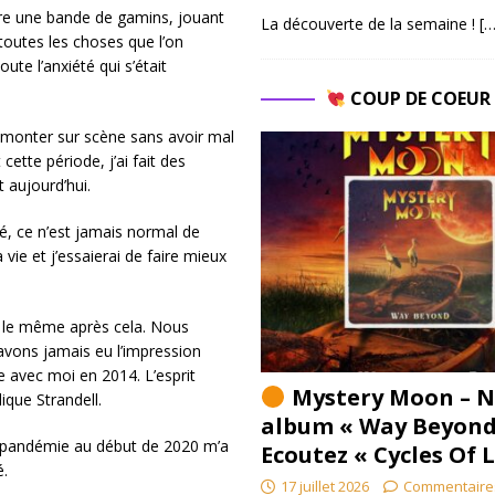
tre une bande de gamins, jouant
La découverte de la semaine !
[…
toutes les choses que l’on
ute l’anxiété qui s’était
COUP DE COEU
e monter sur scène sans avoir mal
cette période, j’ai fait des
aujourd’hui.
é, ce n’est jamais normal de
 vie et j’essaierai de faire mieux
é le même après cela. Nous
avons jamais eu l’impression
e avec moi en 2014. L’esprit
Mystery Moon – N
ique Strandell.
album « Way Beyond
 la pandémie au début de 2020 m’a
Ecoutez « Cycles Of 
é.
17 juillet 2026
Commentaire