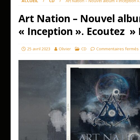
ACCUEIL
CD
Art Nation – Nouvel album « Inception »
Art Nation – Nouvel alb
« Inception ». Ecoutez »
25 avril 2023
Olivier
CD
Commentaires fermés