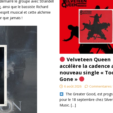
 a démarré le groupe avec Strandell
, ainsi que le bassiste Richard
esprit musical et cette alchimie
ur que jamais !
Velveteen Queen
accélère la cadence 
nouveau single « To
Gone »
6 août 2026
Commentaires 
​ The Greater Good, est pro
pour le 18 septembre chez Silver
Music.
[…]