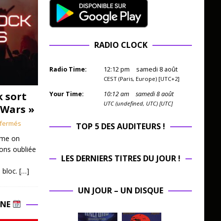
RADIO CLOCK
Radio Time:
12
:
12
pm
samedi 8 août
CEST (Paris, Europe) [UTC+2]
k sort
Your Time:
10
:
12
am
samedi 8 août
UTC (undefined, UTC) [UTC]
 Wars »
fermés
TOP 5 DES AUDITEURS !
mme on
ions oubliée
LES DERNIERS TITRES DU JOUR !
 bloc.
[…]
UN JOUR – UN DISQUE
INE