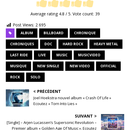
Average rating
4.8
/ 5. Vote count:
39
Post Views:
2 695
ALBUM
BILLBOARD
CHRONIQUE
CHRONIQUES
DOC
HARD ROCK
HEAVY METAL
LAST RIDE
LIVE
MUSIC
MUSICVIDEO
MUSIQUE
NEW SINGLE
NEW VIDEO
OFFICIAL
ROCK
SOLO
PRÉCÉDENT
Joel Hoekstra nouvel album « Crash Of Life »
Ecoutez « Torn Into Lies »
SUIVANT
[Single] – Arjen Lucassen’s Supersonic Revolution –
Premier album « Golden Age Of Music ». Ecoutez