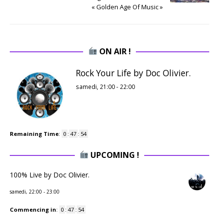
« Golden Age Of Music »
ON AIR !
Rock Your Life by Doc Olivier.
samedi, 21:00
-
22:00
Remaining Time
:
0
:
47
:
53
UPCOMING !
100% Live by Doc Olivier.
samedi, 22:00
-
23:00
Commencing in
:
0
:
47
:
53