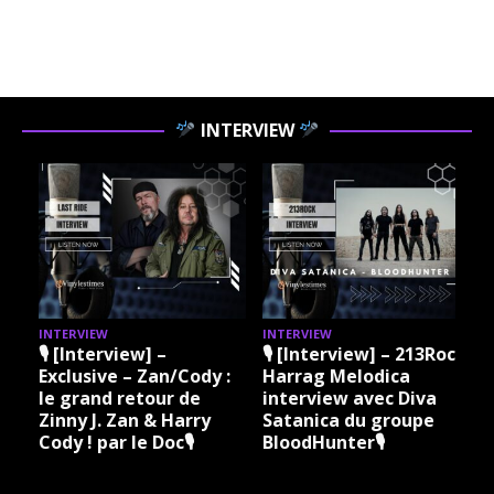
INTERVIEW
INTERVIEW
INTERVIEW
I
🎙 [Interview] –
🎙 [Interview] – 213Rock
Exclusive – Zan/Cody :
Harrag Melodica
le grand retour de
interview avec Diva
Zinny J. Zan & Harry
Satanica du groupe
Cody ! par le Doc🎙
BloodHunter🎙