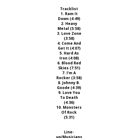
Tracklist
1. Ram It
Down (4:49)
2. Heavy
Metal (5:58)
3. Love Zone
(3:58)
4. Come And
Get It (4:07)
5. Hard As
Iron (4:08)
6. Blood Red
Skies (7:51)
7. I’m A
Rocker (3:58)
8. Johnny B.
Goode (4:39)
9. Love You
To Death
(4:36)
10. Monsters
Of Rock
(5:31)
Line-
up/Musicians