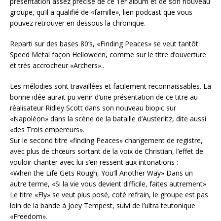
présentation assez précise de ce 1er album et de son nouveau
groupe, qu’il a qualifié de «famille», lien podcast que vous
pouvez retrouver en dessous la chronique.
Reparti sur des bases 80’s, «Finding Peaces» se veut tantôt
Speed Metal façon Helloween, comme sur le titre d’ouverture
et très accrocheur «Archers»..
Les mélodies sont travaillées et facilement reconnaissables. La
bonne idée aurait pu venir d’une présentation de ce titre au
réalisateur Ridley Scott dans son nouveau biopic sur
«Napoléon» dans la scène de la bataille d’Austerlitz, dite aussi
«des Trois empereurs».
Sur le second titre «finding Peaces» changement de registre,
avec plus de chœurs sortant de la voix de Christian, l’effet de
vouloir chanter avec lui s’en ressent aux intonations :
«When the Life Gets Rough, You’ll Another Way» Dans un
autre terme, «Si la vie vous devient difficile, faites autrement»
Le titre «Fly» se veut plus posé, coté refrain, le groupe est pas
loin de la bande à Joey Tempest, suivi de l’ultra teutonique
«Freedom».