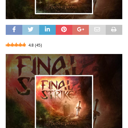
4.8
(
45
)