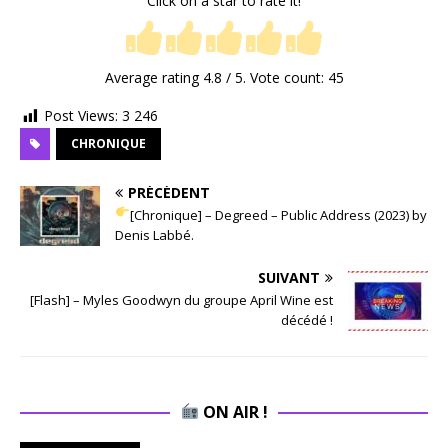
Click on a star to rate it!
Average rating
4.8
/ 5. Vote count:
45
Post Views:
3 246
CHRONIQUE
PRÉCÉDENT
[Chronique] – Degreed – Public Address (2023) by
Denis Labbé.
SUIVANT
[Flash] – Myles Goodwyn du groupe April Wine est
décédé !
ON AIR !