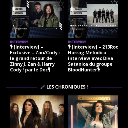
INTERVIEW
INTERVIEW
I
🎙 [Interview] –
🎙 [Interview] – 213Rock
Exclusive – Zan/Cody :
Harrag Melodica
le grand retour de
interview avec Diva
Zinny J. Zan & Harry
Satanica du groupe
Cody ! par le Doc🎙
BloodHunter🎙
LES CHRONIQUES !