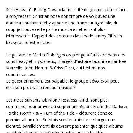
Sur «Heaven’s Falling Down» la maturité du groupe commence
à progresser, Christian pose son timbre de voix avec une
douceur touchante et y apporte une fraîcheur agréable, du
coup je trouve cette partie musicale nettement plus
intéressante. L’apport des sons de claviers de Jimmy Pitts en
background est à noter.
La guitare de Martin Floberg nous plonge à l’unisson dans des
sons heavy et mystérieux, chargés d’histoire façonnée par Kee
Marcello, John Norum & Criss Oliva, qui testent nos
connaissances.
Le questionnement est palpable, le groupe dévoile-t-il peut
être son prochain créneau musical ?
Les titres suivants Oblivion / Restless Mind, sont plus
communs, pour arriver au surprenant «Spark From the Dark»..«
To the North » & « Turn of the Tide » clôturent donc ce
premier album, les Suédois sont entrain de se forger une
identité, parallèlement, ils devront patienter quelques albums
avant de s’imposer définitivement dans ce style très