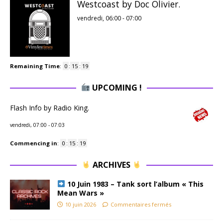
Westcoast by Doc Olivier.
vendredi, 06:00
-
07:00
Remaining Time
:
0
:
15
:
18
UPCOMING !
Flash Info by Radio King.
vendredi, 07:00
-
07:03
Commencing in
:
0
:
15
:
18
ARCHIVES
10 Juin 1983 – Tank sort l’album « This
Mean Wars »
10 juin 2026
Commentaires fermés