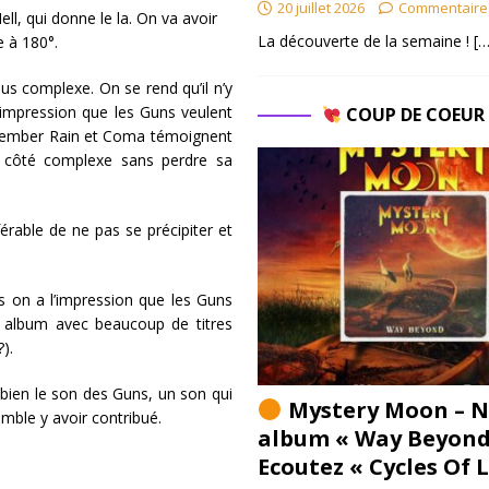
20 juillet 2026
Commentaire
l, qui donne le la. On va avoir
La découverte de la semaine !
[…
e à 180°.
s complexe. On se rend qu’il n’y
e impression que les Guns veulent
COUP DE COEU
 November Rain et Coma témoignent
un côté complexe sans perdre sa
férable de ne pas se précipiter et
s on a l’impression que les Guns
 un album avec beaucoup de titres
).
 bien le son des Guns, un son qui
Mystery Moon – N
mble y avoir contribué.
album « Way Beyond
Ecoutez « Cycles Of 