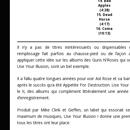
14. Bad
Apples
(4:28)
15. Dead
Horse
(4:17)
16. Coma
(10:13)
Il n’y a pas de titres inintéressants ou dispensable
remplissage fait parfois au chausse-pied ou de façon a
appliquer cette idée sur les albums des Guns N’Roses qui on
Use Your Illusion, sont un bel exemple.
Il a fallu quatre longues années pour voir Axl Rose et sa ba
après le succès qu’a été Appetite For Destruction. Use Your 
le II, des albums qui compliment littéralement une année e
d’enregistrement.
Produit par Mike Clink et Geffen, un label qui essorait se
maximum de musiques, Use Your Illusion I donne une pre
tous les titres ont leur place.