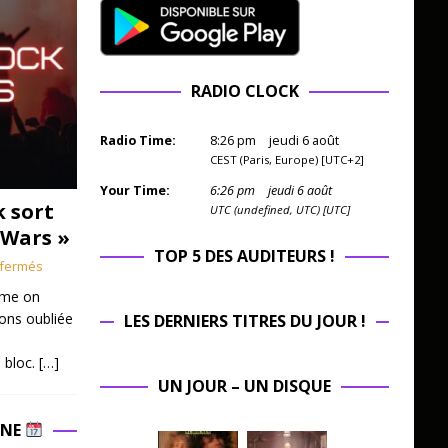
RADIO CLOCK
Radio Time:
8
:
26
pm
jeudi 6 août
CEST (Paris, Europe) [UTC+2]
Your Time:
6
:
26
pm
jeudi 6 août
k sort
UTC (undefined, UTC) [UTC]
 Wars »
TOP 5 DES AUDITEURS !
fermés
mme on
ions oubliée
LES DERNIERS TITRES DU JOUR !
 bloc.
[…]
UN JOUR – UN DISQUE
INE