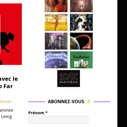
avec le
o Far
ABONNEZ-VOUS
fermés
grammée
Prénom
*
 Lining