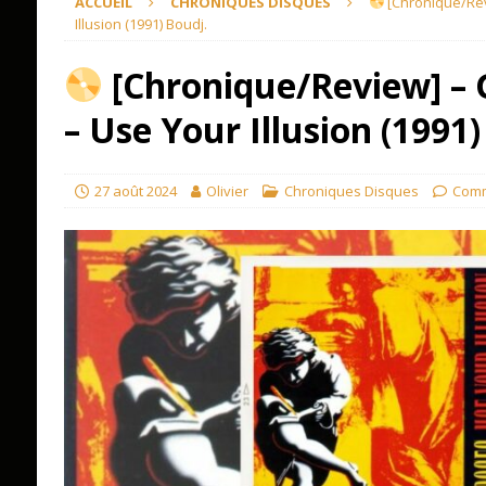
ACCUEIL
CHRONIQUES DISQUES
[Chronique/Rev
Illusion (1991) Boudj.
[Chronique/Review] – 
– Use Your Illusion (1991)
27 août 2024
Olivier
Chroniques Disques
Comm