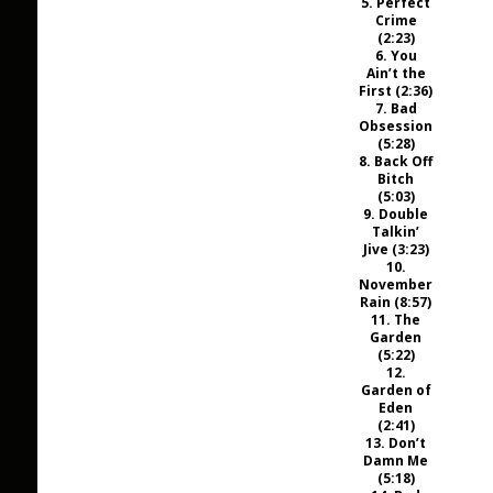
5. Perfect
Crime
(2:23)
6. You
Ain’t the
First (2:36)
7. Bad
Obsession
(5:28)
8. Back Off
Bitch
(5:03)
9. Double
Talkin’
Jive (3:23)
10.
November
Rain (8:57)
11. The
Garden
(5:22)
12.
Garden of
Eden
(2:41)
13. Don’t
Damn Me
(5:18)