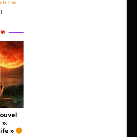
s fermés
]
R
ouvel
 ».
Life »