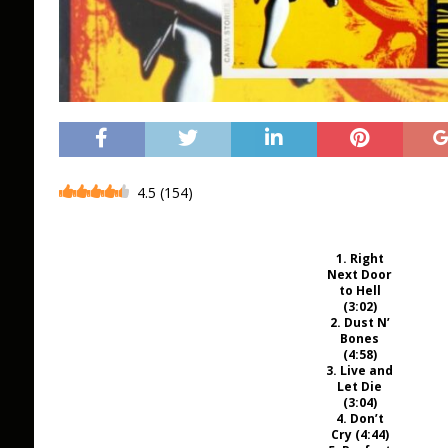
4.5
(
154
)
1. Right
Next Door
to Hell
(3:02)
2. Dust N’
Bones
(4:58)
3. Live and
Let Die
(3:04)
4. Don’t
Cry (4:44)