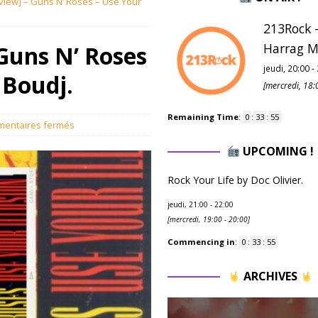
iew] – Guns N’ Roses – Use Your
213Rock -
Harrag M
Guns N’ Roses
jeudi, 20:00
-
 Boudj.
[
mercredi, 18:
Remaining Time
:
0
:
33
:
53
entaires fermés
UPCOMING !
Rock Your Life by Doc Olivier.
jeudi, 21:00
-
22:00
[
mercredi, 19:00
-
20:00
]
Commencing in
:
0
:
33
:
53
ARCHIVES