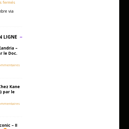
s fermés
bre via
N LIGNE
Xandria –
r le Doc.
ommentaires
Chez Kane
) par le
ommentaires
onic – II