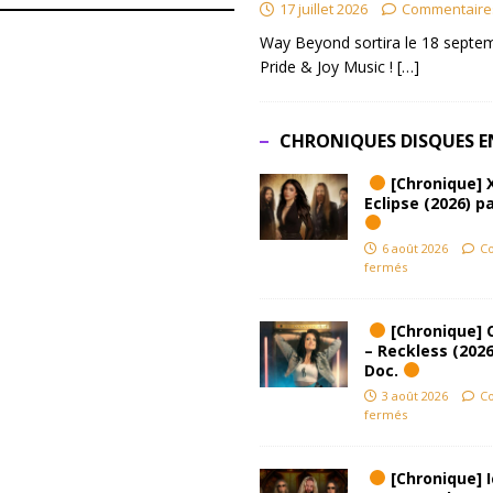
17 juillet 2026
Commentaire
Way Beyond sortira le 18 septem
Pride & Joy Music !
[…]
CHRONIQUES DISQUES E
[Chronique] 
Eclipse (2026) pa
6 août 2026
C
fermés
[Chronique] 
– Reckless (2026
Doc.
3 août 2026
C
fermés
[Chronique] Ic