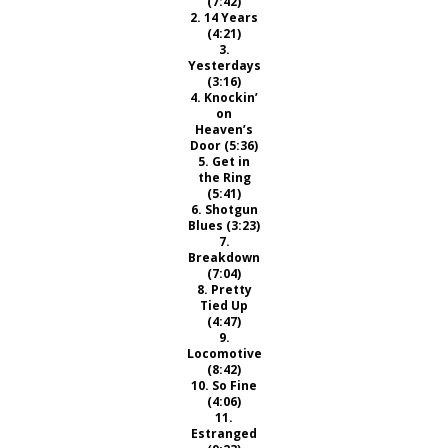
(7:42)
2. 14 Years
(4:21)
3.
Yesterdays
(3:16)
4. Knockin’
on
Heaven’s
Door (5:36)
5. Get in
the Ring
(5:41)
6. Shotgun
Blues (3:23)
7.
Breakdown
(7:04)
8. Pretty
Tied Up
(4:47)
9.
Locomotive
(8:42)
10. So Fine
(4:06)
11.
Estranged