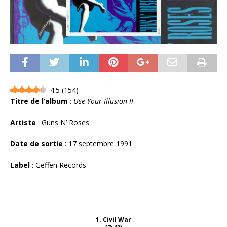
4.5
(
154
)
Titre de l’album
:
Use Your Illusion II
Artiste
: Guns N’ Roses
Date de sortie
: 17 septembre 1991
Label
: Geffen Records
1. Civil War