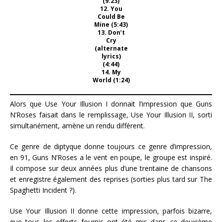
(9:23)
12. You
Could Be
Mine (5:43)
13. Don’t
Cry
(alternate
lyrics)
(4:44)
14. My
World (1:24)
Alors que Use Your Illusion I donnait l’impression que Guns
N’Roses faisait dans le remplissage, Use Your Illusion II, sorti
simultanément, amène un rendu différent.
Ce genre de diptyque donne toujours ce genre d’impression,
en 91, Guns N’Roses a le vent en poupe, le groupe est inspiré.
Il compose sur deux années plus d’une trentaine de chansons
et enregistre également des reprises (sorties plus tard sur The
Spaghetti Incident ?).
Use Your Illusion II donne cette impression, parfois bizarre,
que tous les efforts fournis ont été mis dans ce deuxième