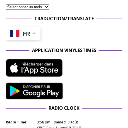
TRADUCTION/TRANSLATE
FR
APPLICATION VINYLESTIMES
RADIO CLOCK
Radio Time:
3
:
58
pm
samedi 8 août
CEST (Paris, Europe) [UTC+2]