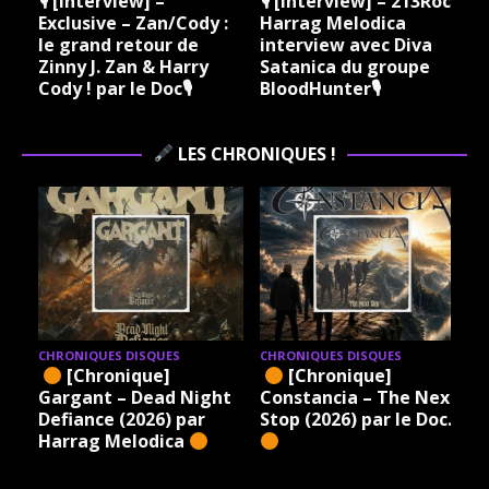
🎙 [Interview] –
🎙 [Interview] – 213Rock
Exclusive – Zan/Cody :
Harrag Melodica
le grand retour de
interview avec Diva
Zinny J. Zan & Harry
Satanica du groupe
Cody ! par le Doc🎙
BloodHunter🎙
LES CHRONIQUES !
CHRONIQUES DISQUES
CHRONIQUES DISQUES
[Chronique]
[Chronique]
Gargant – Dead Night
Constancia – The Next
Defiance (2026) par
Stop (2026) par le Doc.
Harrag Melodica