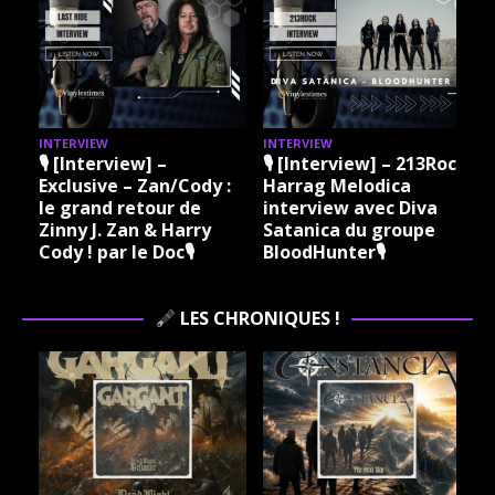
INTERVIEW
INTERVIEW
I
🎙 [Interview] –
🎙 [Interview] – 213Rock
Exclusive – Zan/Cody :
Harrag Melodica
le grand retour de
interview avec Diva
Zinny J. Zan & Harry
Satanica du groupe
Cody ! par le Doc🎙
BloodHunter🎙
LES CHRONIQUES !