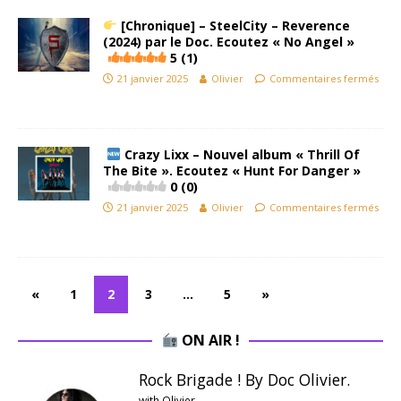
[Chronique] – SteelCity – Reverence
(2024) par le Doc. Ecoutez « No Angel »
5 (1)
21 janvier 2025
Olivier
Commentaires fermés
Crazy Lixx – Nouvel album « Thrill Of
The Bite ». Ecoutez « Hunt For Danger »
0 (0)
21 janvier 2025
Olivier
Commentaires fermés
«
1
2
3
…
5
»
ON AIR !
Rock Brigade ! By Doc Olivier.
with Olivier