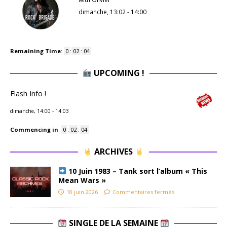
dimanche, 13:02
-
14:00
Remaining Time
:
0
:
02
:
04
UPCOMING !
Flash Info !
dimanche, 14:00
-
14:03
Commencing in
:
0
:
02
:
04
ARCHIVES
10 Juin 1983 – Tank sort l’album « This
Mean Wars »
10 juin 2026
Commentaires fermés
SINGLE DE LA SEMAINE